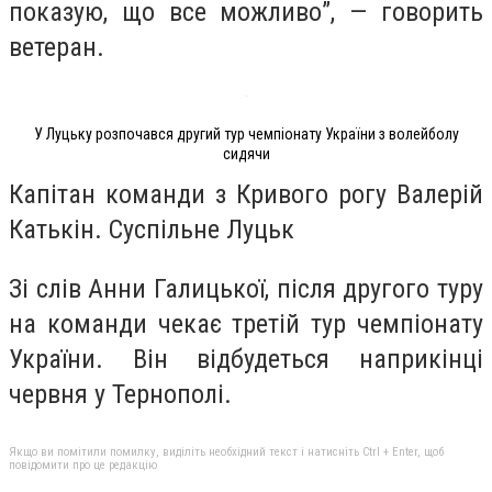
показую, що все можливо”, — говорить
ветеран.
У Луцьку розпочався другий тур чемпіонату України з волейболу
сидячи
Капітан команди з Кривого рогу Валерій
Катькін. Суспільне Луцьк
Зі слів Анни Галицької, після другого туру
на команди чекає третій тур чемпіонату
України. Він відбудеться наприкінці
червня у Тернополі.
Якщо ви помітили помилку, виділіть необхідний текст і натисніть Ctrl + Enter, щоб
повідомити про це редакцію