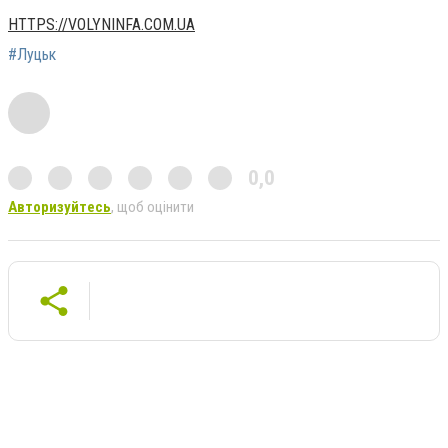
HTTPS://VOLYNINFA.COM.UA
#Луцьк
0,0
Авторизуйтесь
, щоб оцінити