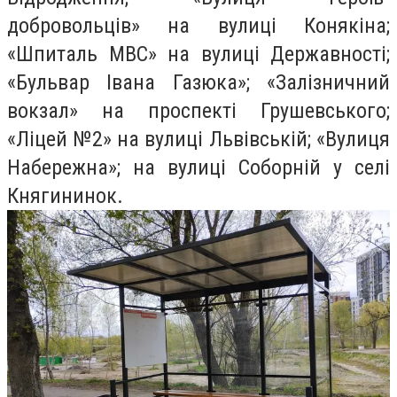
добровольців» на вулиці Конякіна;
«Шпиталь МВС» на вулиці Державності;
«Бульвар Івана Газюка»; «Залізничний
вокзал» на проспекті Грушевського;
«Ліцей №2» на вулиці Львівській; «Вулиця
Набережна»; на вулиці Соборній у селі
Княгининок.