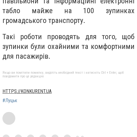
павільйони та інформаційні електронні
табло майже на 100 зупинках
громадського транспорту.
Такі роботи проводять для того, щоб
зупинки були охайними та комфортними
для пасажирів.
Якщо ви помітили помилку, виділіть необхідний текст і натисніть Ctrl + Enter, щоб
повідомити про це редакцію
HTTPS://KONKURENT.UA
#Луцьк