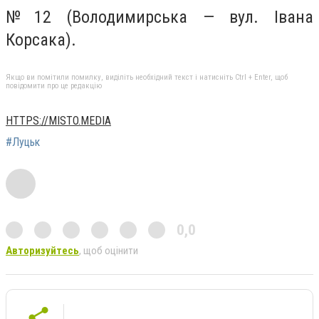
№ 12 (Володимирська — вул. Івана
Корсака).
Якщо ви помітили помилку, виділіть необхідний текст і натисніть Ctrl + Enter, щоб
повідомити про це редакцію
HTTPS://MISTO.MEDIA
#Луцьк
0,0
Авторизуйтесь
, щоб оцінити