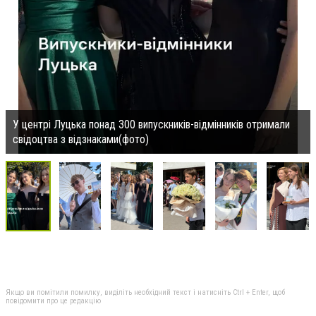
У центрі Луцька понад 300 випускників-відмінників отримали
свідоцтва з відзнаками(фото)
Якщо ви помітили помилку, виділіть необхідний текст і натисніть Ctrl + Enter, щоб
повідомити про це редакцію