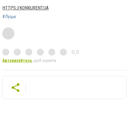
HTTPS://KONKURENT.UA
#Луцьк
0,0
Авторизуйтесь
, щоб оцінити