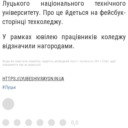
Луцького національного технічного
університету. Про це йдеться на фейсбук-
сторінці техколеджу.
У рамках ювілею працівників коледжу
відзначили нагородами.
Якщо ви помітили помилку, виділіть необхідний текст і натисніть Ctrl + Enter, щоб
повідомити про це редакцію
HTTPS://LYUBESHIV.RAYON.IN.UA
#Луцьк
0,0