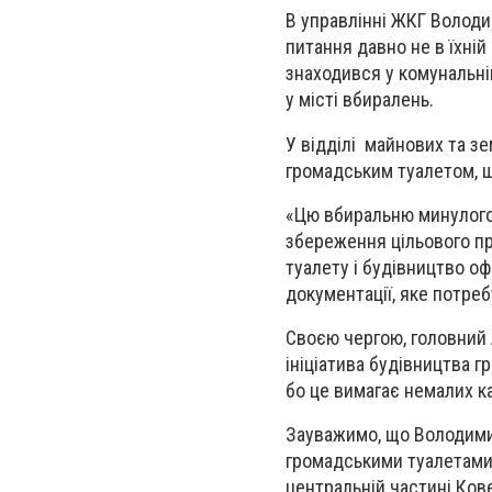
В управлінні ЖКГ Володи
питання давно не в їхній
знаходився у комунальній
у місті вбиралень.
У відділі майнових та з
громадським туалетом, що
«Цю вбиральню минулого 
збереження цільового пр
туалету і будівництво о
документації, яке потреб
Своєю чергою, головний 
ініціатива будівництва 
бо це вимагає немалих к
Зауважимо, що Володимир
громадськими туалетами. 
центральній частині Кове