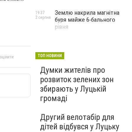
Землю накрила магнітна
19:37
2 серпня
буря майже 6-бального
рівня
ТОП НОВИНИ
 оцінити
Думки жителів про
розвиток зелених зон
збирають у Луцькій
громаді
Другий велотабір для
дітей відбувся у Луцьку