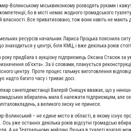
мир-Волинському міськвиконкому розводять руками і кажут
 компетенції, бо в місті немає жодного громадського туалету
 власності. Все приватизовано, тож вони навіть не мають д
емельних ресурсів начальник Лариса Процька пояснила ситу
 знаходиться у центрі, біля КМЦ, і вже декілька років стої
року придбала з аукціону підприємець Оксана Стасюк за 
изначення об’єкта». За її словами, планується реконструкц
фісного центру. Проте процес гальмує виготовлення відпові
ує надто багато часу і триває досі.
лікар санепідемстанції Валерій Онищук вважає, що у ниніш
громадських вбиралень мала б належати підприємцям, але о
апіталовкладень, а великого зиску не принесе.
-Волинський – не єдине місто в області, в якому існує пр
Ось уже останніх декілька років відсутні громадські вбирал
ля. А на Театральному майдані Луцька в туалеті взагалі мо