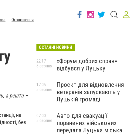
ова
Оголошення
ОСТАННІ НОВИНИ
ту
«Форум добрих справ»
22:17
5 серпня
відбувся у Луцьку
Проєкт для відновлення
17:05
5 серпня
ветеранів запускають у
ь, а решта –
Луцькій громаді
анції, на
Авто для евакуації
07:00
5 серпня
ідності, без
поранених військових
передала Луцька міська