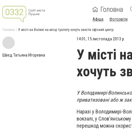
Головна
Афіша
Фотозвіти
Головна
У місті на Волині на місці туалету хочуть звести офісний центр
14:01, 15 листопада 2013 р.
У місті н
Швед Татьяна Игоревна
хочуть з
У Володимирі-Волинсько
приватизовані або ж заки
Наразі у Володимирі-Вол
вокзалі, у Слов’янському
перешкод можна скорист