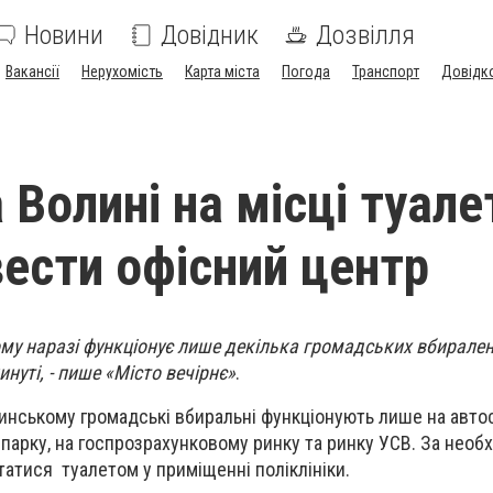
Новини
Довідник
Дозвілля
Вакансії
Нерухомість
Карта міста
Погода
Транспорт
Довідк
а Волині на місці туале
вести офісний центр
му наразі функціонує лише декілька громадських вбирален
нуті, - пише «Місто вечірнє»
.
инському громадські вбиральні функціонують лише на автост
 парку, на госпрозрахунковому ринку та ринку УСВ. За необх
атися туалетом у приміщенні поліклініки.