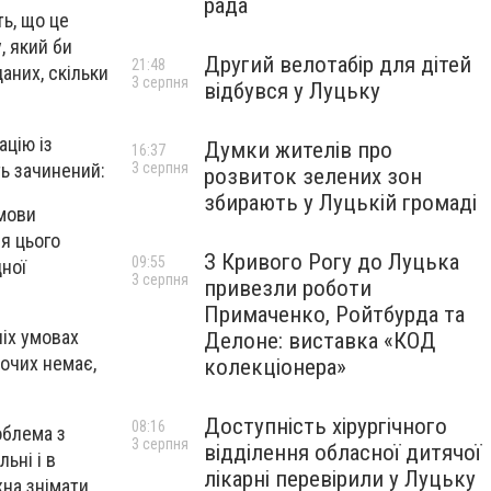
рада
ь, що це
, який би
Другий велотабір для дітей
21:48
аних, скільки
3 серпня
відбувся у Луцьку
ацію із
Думки жителів про
16:37
ть зачинений:
3 серпня
розвиток зелених зон
збирають у Луцькій громаді
умови
ія цього
З Кривого Рогу до Луцька
09:55
дної
3 серпня
привезли роботи
Примаченко, Ройтбурда та
ніх умовах
Делоне: виставка «КОД
хочих немає,
колекціонера»
Доступність хірургічного
08:16
облема з
3 серпня
відділення обласної дитячої
ьні і в
лікарні перевірили у Луцьку
жна знімати