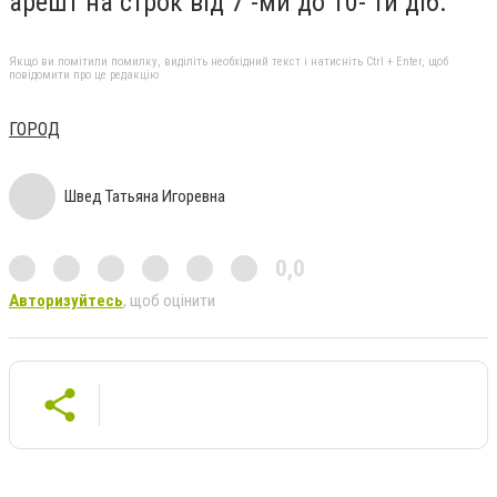
арешт на строк від 7 -ми до 10- ти діб.
Якщо ви помітили помилку, виділіть необхідний текст і натисніть Ctrl + Enter, щоб
повідомити про це редакцію
ГОРОД
Швед Татьяна Игоревна
0,0
Авторизуйтесь
, щоб оцінити