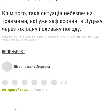
Крім того, така ситуація небезпечна
травмами, які уже зафіксовані в Луцьку
через холодну і слизьку погоду.
Якщо ви помітили помилку, виділіть необхідний текст і натисніть Ctrl + Enter, щоб
повідомити про це редакцію
ВОЛИНЬPOST
Швед Татьяна Игоревна
0,0
Авторизуйтесь
, щоб оцінити