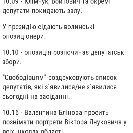
10.09 - Клімчук, Войтович та окремі
депутати покидають залу.
У президію сідають волинські
опозиціонери.
10.10 - опозиція розпочинає депутатські
збори.
"Свободівцям" роздруковують список
депутатів, які з`явилися/не з`явилися
сьогодні на засіданні.
10.16 - Валентина Блінова просить
познімати портрети Віктора Януковича у
всіх школах області.