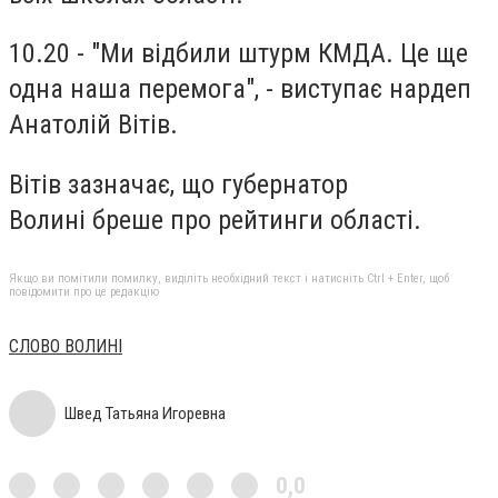
10.20 - "Ми відбили штурм КМДА. Це ще
одна наша перемога", - виступає нардеп
Анатолій Вітів.
Вітів зазначає, що губернатор
Волині бреше про рейтинги області.
Якщо ви помітили помилку, виділіть необхідний текст і натисніть Ctrl + Enter, щоб
повідомити про це редакцію
СЛОВО ВОЛИНІ
Швед Татьяна Игоревна
0,0