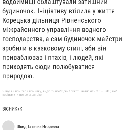
водоймищі облаштували затишний
будиночок. Ініціативу втілила у життя
Корецька дільниця Рівненського
міжрайонного управління водного
господарства, а сам будиночок майстри
зробили в казковому стилі, аби він
приваблював і птахів, і людей, які
приходять сюди полюбуватися
природою.
Якщо ви помітили помилку, виділіть необхідний текст і натисніть Ctrl + Enter, щоб
повідомити про це редакцію
ВІСНИК+К
Швед Татьяна Игоревна