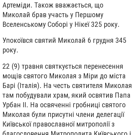
Артеміди. Також вважається, що
Миколай брав участь у Першому
Вселенському Соборі у Нікеї 325 року.
Упокоївся святий Миколай 6 грудня 345
року.
22 (9) травня святкується перенесення
мощів святого Миколая з Міри до міста
Барі (Італія). На честь святителя Миколая
там побудували храм, який освятив Папа
Урбан ІІ. На освяченні гробниці святого
Миколая були присутні члени делегації
Київської православної митрополії з
благословення Митрополита Київського і