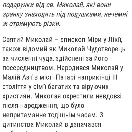
подарунки від св. Миколай, які вони
зранку знаходять під подушками, нечемні
ж отримують різки
.
Святий Миколай – єпископ Міри у Лікії,
також відомий як Миколай Чудотворець
за численні чуда, здійснені за його
посередництвом. Народився Миколай у
Малій Азії в місті Патарі наприкінці ІІІ
століття у сім’ї багатих та віруючих
християн. Миколая охрестили невдовзі
після народження, що було
непритаманне тодішнім часам. З
дитинства Миколай відзначався