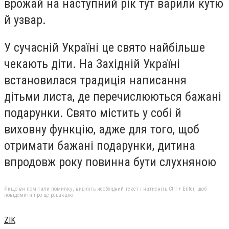
врожай на наступний рік тут варили кутю
й узвар.
У сучасній Україні це свято найбільше
чекають діти. На Західній Україні
встановилася традиція написання
дітьми листа, де перечислюються бажані
подарунки. Свято містить у собі й
виховну функцію, адже для того, щоб
отримати бажані подарунки, дитина
впродовж року повинна бути слухняною
Якщо ви помітили помилку, виділіть необхідний текст і натисніть Ctrl + Enter, щоб
повідомити про це редакцію
ZIK