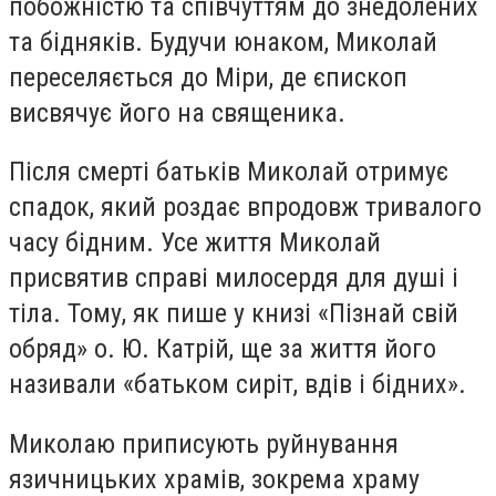
побожністю та співчуттям до знедолених
та бідняків. Будучи юнаком, Миколай
переселяється до Міри, де єпископ
висвячує його на священика.
Після смерті батьків Миколай отримує
спадок, який роздає впродовж тривалого
часу бідним. Усе життя Миколай
присвятив справі милосердя для душі і
тіла. Тому, як пише у книзі «Пізнай свій
обряд» о. Ю. Катрій, ще за життя його
називали «батьком сиріт, вдів і бідних».
Миколаю приписують руйнування
язичницьких храмів, зокрема храму