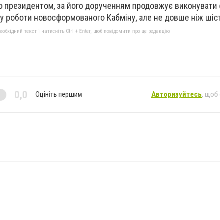
о президентом, за його дорученням продовжує виконувати 
 роботи новосформованого Кабміну, але не довше ніж шіст
бхідний текст і натисніть Ctrl + Enter, щоб повідомити про це редакцію
0,0
Оцініть першим
Авторизуйтесь
, щоб