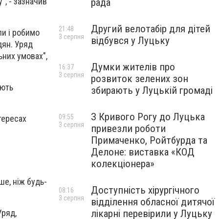
", - зазначив
рада
Другий велотабір для дітей
21:48
ли і робимо
3 серпня
відбувся у Луцьку
дян. Уряд
ьних умовах",
Думки жителів про
16:37
3 серпня
розвиток зелених зон
ають
збирають у Луцькій громаді
З Кривого Рогу до Луцька
09:55
тересах
3 серпня
привезли роботи
Примаченко, Ройтбурда та
Делоне: виставка «КОД
колекціонера»
ше, ніж будь-
Доступність хірургічного
08:16
3 серпня
відділення обласної дитячої
Уряд,
лікарні перевірили у Луцьку