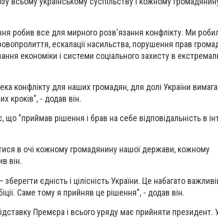
розу всьому українському суспільству і кожному громадянину
ння робив все для мирного розв'язання конфлікту. Ми роби
ровопролиття, ескалації насильства, порушення прав грома
ання економіки і системи соціального захисту в екстремал
пека конфлікту для наших громадян, для долі України вимаг
х кроків", - додав він.
, що "приймав рішення і брав на себе відповідальність в ін
тися в очі кожному громадянину нашої держави, кожному
ив він.
 зберегти єдність і цілісність України. Це набагато важливі
іції. Саме тому я прийняв це рішення", - додав він.
відставку Премєра і всього уряду має прийняти президент. 