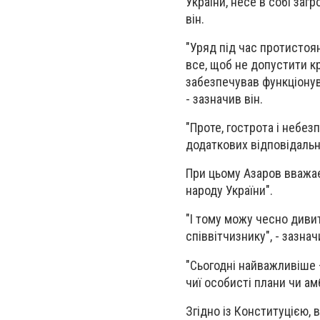
України, несе в собі заг
він.
"Уряд під час протистоя
все, щоб не допустити к
забезпечував функціонув
- зазначив він.
"Проте, гострота і небез
додаткових відповідальни
При цьому Азаров вважає
народу України".
"І тому можу чесно диви
співвітчизнику", - зазнач
"Сьогодні найважливіше –
чиї особисті плани чи амб
Згідно із Конституцією, 