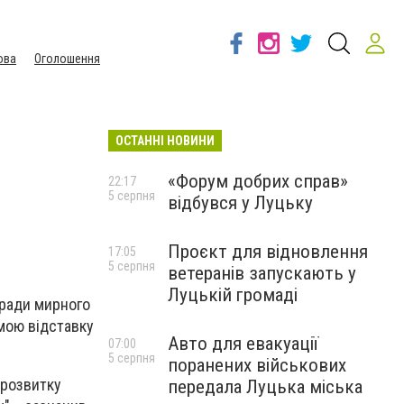
ова
Оголошення
ОСТАННІ НОВИНИ
«Форум добрих справ»
22:17
5 серпня
відбувся у Луцьку
Проєкт для відновлення
17:05
5 серпня
ветеранів запускають у
Луцькій громаді
аради мирного
мою відставку
Авто для евакуації
07:00
5 серпня
поранених військових
 розвитку
передала Луцька міська