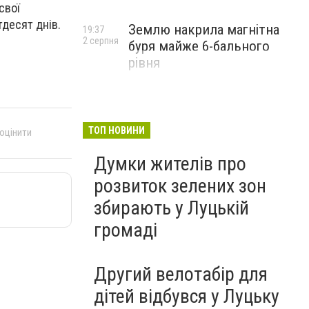
свої
десят днів.
Землю накрила магнітна
19:37
2 серпня
буря майже 6-бального
рівня
ТОП НОВИНИ
 оцінити
Думки жителів про
розвиток зелених зон
збирають у Луцькій
громаді
Другий велотабір для
дітей відбувся у Луцьку