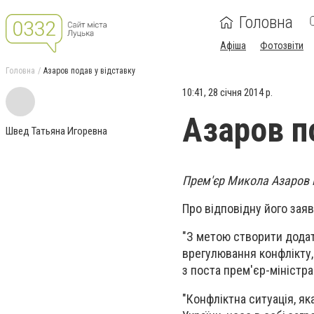
Головна
Афіша
Фотозвіти
Головна
Азаров подав у відставку
10:41, 28 січня 2014 р.
Азаров п
Швед Татьяна Игоревна
Прем'єр Микола Азаров п
Про відповідну його зая
"З метою створити додат
врегулювання конфлікту
з поста прем'єр-міністра"
"Конфліктна ситуація, як