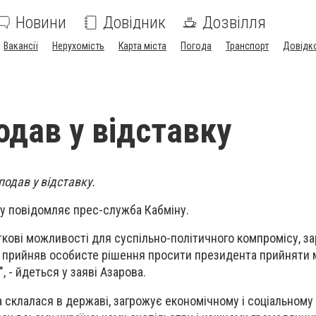
Новини
Довідник
Дозвілля
Вакансії
Нерухомість
Карта міста
Погода
Транспорт
Довідк
одав у відставку
одав у відставку.
ву повідомляє прес-служба Кабміну.
кові можливості для суспільно-політичного компромісу, з
, прийняв особисте рішення просити президента прийняти 
, - йдеться у заяві Азарова.
а склалася в державі, загрожує економічному і соціальному