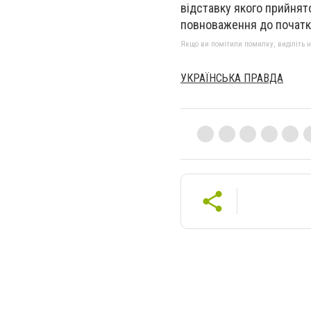
відставку якого прийнят
повноваження до початку
Якщо ви помітили помилку, виділіть нео
УКРАЇНСЬКА ПРАВДА