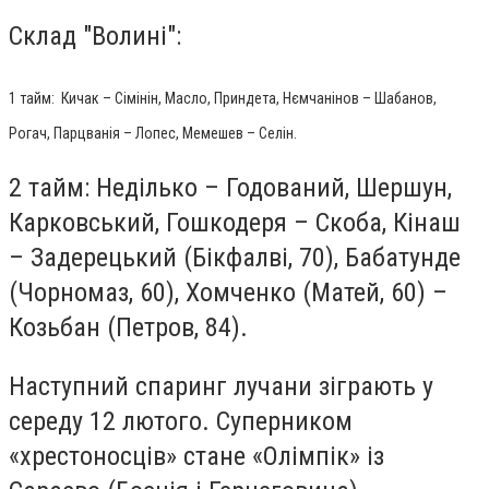
Склад "Волині":
1 тайм: Кичак – Сімінін, Масло, Приндета, Нємчанінов – Шабанов,
Рогач, Парцванія – Лопес, Мемешев – Селін.
2 тайм: Неділько – Годований, Шершун,
Карковський, Гошкодеря – Скоба, Кінаш
– Задерецький (Бікфалві, 70), Бабатунде
(Чорномаз, 60), Хомченко (Матей, 60) –
Козьбан (Петров, 84).
Наступний спаринг лучани зіграють у
середу 12 лютого. Суперником
«хрестоносців» стане «Олімпік» із