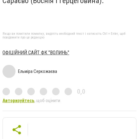
Сараєво (Боснія і Герцеговина).
Якщо ви помітили помилку, виділіть необхідний текст і натисніть Ctrl + Enter, щоб
повідомити про це редакцію
ОФІЦІЙНИЙ САЙТ ФК "ВОЛИНЬ"
Ельміра Серкожаєва
0,0
Авторизуйтесь
, щоб оцінити