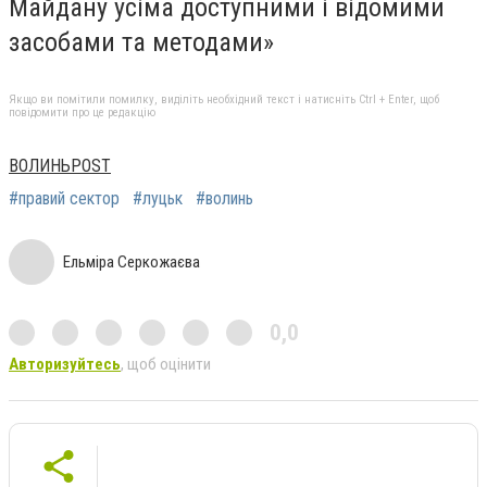
Майдану усіма доступними і відомими
засобами та методами»
Якщо ви помітили помилку, виділіть необхідний текст і натисніть Ctrl + Enter, щоб
повідомити про це редакцію
ВОЛИНЬPOST
#правий сектор
#луцьк
#волинь
Ельміра Серкожаєва
0,0
Авторизуйтесь
, щоб оцінити