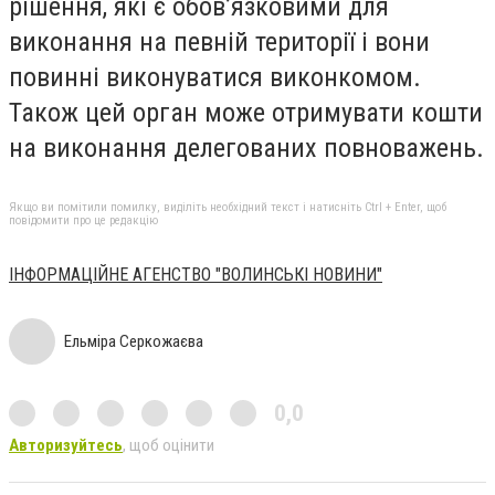
рішення, які є обов’язковими для
виконання на певній території і вони
повинні виконуватися виконкомом.
Також цей орган може отримувати кошти
на виконання делегованих повноважень.
Якщо ви помітили помилку, виділіть необхідний текст і натисніть Ctrl + Enter, щоб
повідомити про це редакцію
ІНФОРМАЦІЙНЕ АГЕНСТВО "ВОЛИНСЬКІ НОВИНИ"
Ельміра Серкожаєва
0,0
Авторизуйтесь
, щоб оцінити