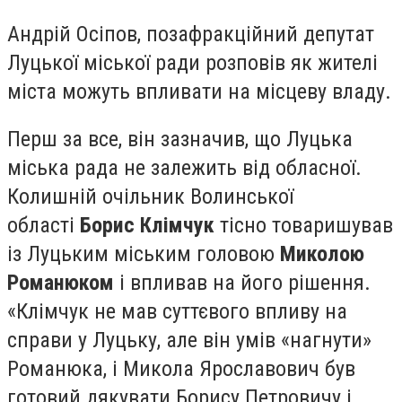
Андрій Осіпов, позафракційний депутат
Луцької міської ради розповів як жителі
міста можуть впливати на місцеву владу.
Перш за все, він зазначив, що Луцька
міська рада не залежить від обласної.
Колишній очільник Волинської
області
Борис Клімчук
тісно товаришував
із Луцьким міським головою
Миколою
Романюком
і впливав на його рішення.
«Клімчук не мав суттєвого впливу на
справи у Луцьку, але він умів «нагнути»
Романюка, і Микола Ярославович був
готовий дякувати Борису Петровичу і