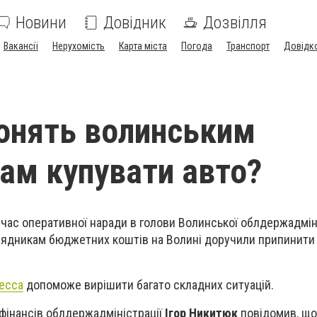
Новини
Довідник
Дозвілля
Вакансії
Нерухомість
Карта міста
Погода
Транспорт
Довідк
онять волинським
ам купувати авто?
д час оперативної наради в голови Волинської облдержадмін
орядникам бюджетних коштів на Волині доручили припинити
десса
допоможе вирішити багато складних ситуацій.
фінансів облдержадміністрації
Ігор Никитюк
повідомив, що