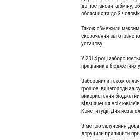
до постанови кабміну, об
обласних та до 2 чоловік
Також обмежили максимал
скорочення автотранспор
установу.
У 2014 році забороняєть
працівників бюджетних у
Заборонили також оплач
грошові винагороди за с
використання бюджетних к
відзначення всіх ювілеї
Конституції, Дня незале
З метою залучення дода
доручили припинити прид