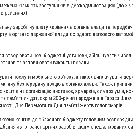
межена кількість заступників в держадміністраціях (до 3 ч
 в районних).
ьну заробітну плату керівників органів влади та передба
ту в органах державної влади до одного легкового автомоб
ся створювати нові бюджетні установи, збільшувати чисель
станов та заповнювати вакантні посади.
увати послуги мобільного зв’язку, а також виплачувати д
умлінну безперервну працю в органах влади. Також припин
оштів на організацію виставок, ярмарків, симпозіумів, кон
в та пам’ятних дат, окрім 200-річчя народження Тараса Шевч
жності, Дня Перемоги та Дня пам’яті жертв голодоморів.
ткових коштів до обласного бюджету головним розпорядни
бання автотранспортних засобів, окрім спеціалізованих са