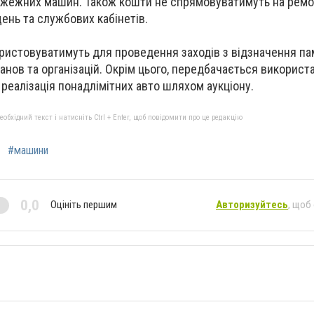
ожежних машин. Також кошти не спрямовуватимуть на рем
ень та службових кабінетів.
истовуватимуть для проведення заходів з відзначення пам
анов та організацій. Окрім цього, передбачається використ
 реалізація понадлімітних авто шляхом аукціону.
бхідний текст і натисніть Ctrl + Enter, щоб повідомити про це редакцію
#машини
0,0
Оцініть першим
Авторизуйтесь
, щоб