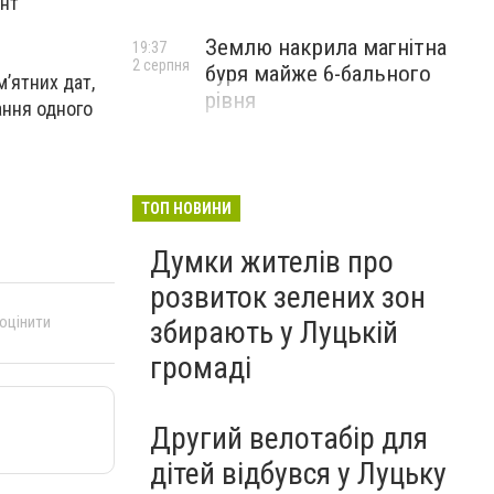
онт
Землю накрила магнітна
19:37
2 серпня
буря майже 6-бального
’ятних дат,
рівня
ання одного
ТОП НОВИНИ
Думки жителів про
розвиток зелених зон
 оцінити
збирають у Луцькій
громаді
Другий велотабір для
дітей відбувся у Луцьку