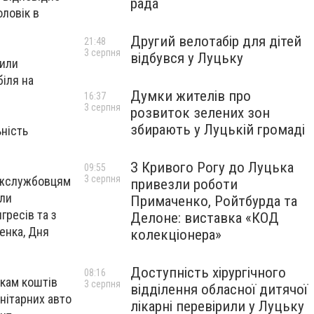
рада
оловік в
Другий велотабір для дітей
21:48
3 серпня
відбувся у Луцьку
чили
іля на
Думки жителів про
16:37
3 серпня
розвиток зелених зон
збирають у Луцькій громаді
ність
З Кривого Рогу до Луцька
09:55
3 серпня
ержслужбовцям
привезли роботи
или
Примаченко, Ройтбурда та
гресів та з
Делоне: виставка «КОД
енка, Дня
колекціонера»
Доступність хірургічного
08:16
кам коштів
3 серпня
відділення обласної дитячої
нітарних авто
лікарні перевірили у Луцьку