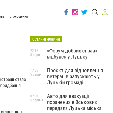
ова
Оголошення
ОСТАННІ НОВИНИ
«Форум добрих справ»
22:17
5 серпня
відбувся у Луцьку
Проєкт для відновлення
17:05
5 серпня
ветеранів запускають у
істрації стало
Луцькій громаді
 придбання
Авто для евакуації
07:00
5 серпня
поранених військових
передала Луцька міська
 відповідно