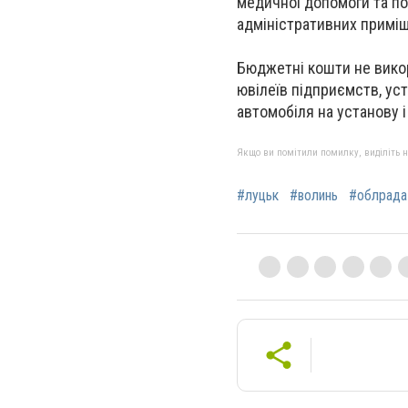
медичної допомоги та п
адміністративних приміщ
Бюджетні кошти не викор
ювілеїв підприємств, уст
автомобіля на установу і
Якщо ви помітили помилку, виділіть нео
#луцьк
#волинь
#облрада