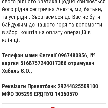
свого рідного братика щодня хвилюється
його рідна сестричка Анюта, ми, батьки,
та усі рідні. Звертаємося до Вас не бути
байдужим до нашого горя та допомогти
в зборі коштів на оплату операцій в
клініці.
Телефон мами Євгенії 0967480856, №
картки 5168757240017386 отримувач
Хабаль Є.О.,
Реквізити Приватбанк 29244825509100
МФО 305299 ЕРДПУО 14360570