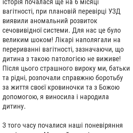
історія почалася ще на 6 місяці
вагітності, при плановій перевірці УЗД
виявили аномальний розвиток
сечовивідної системи. Для нас це було
великим шоком! Лікарі наполягали на
перериванні вагітності, зазначаючи, що
дитина з такою патологією не виживе!
Після цього страшного вироку ми, батьки
та рідні, розпочали справжню боротьбу
за життя своєї кровиночки та з Божою
допомогою, я виносила і народила
дитину.
З того часу почалися наші поневіряння