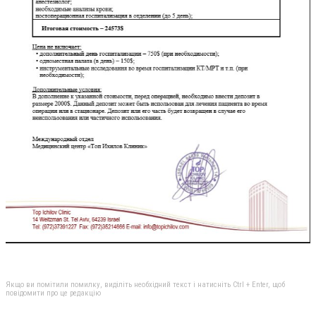
Якщо ви помітили помилку, виділіть необхідний текст і натисніть Ctrl + Enter, щоб
повідомити про це редакцію