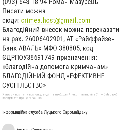
(093) 648 18 94 Роман Мазурець
Писати можна
сюди:
crimea.host@gmail.com
Благодійний внесок можна переказати
на рах. 26006402901, АТ «Райффайзен
Банк АВАЛЬ» МФО 380805, код
ЄДРПОУ38691749 призначення:
«благодійна допомога кримчанам»
БЛАГОДІЙНИЙ ФОНД «ЕФЕКТИВНЕ
СУСПІЛЬСТВО»
Якщо ви помітили помилку, виділіть необхідний текст і натисніть Ctrl + Enter, щоб
повідомити про це редакцію
Інформаційна служба Луцького Євромайдану
Ельміра Серкожаєва