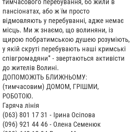
тимчасового перебування, бо жили в
пансіонатах, або ж їм просто
відмовляють у перебуванні, адже немає
місць. Ми ж знаємо, що волиняни, із
щирою побратимською душею розуміють,
у якій скруті перебувають наші кримські
співгромадяни" - звертаються активісти
до жителів Волині.
ДОПОМОЖІТЬ БЛИЖНЬОМУ:
(тимчасовим) ДОМОМ, ГРІШМИ,
РОБОТОЮ.
Гаряча лінія
(063) 801 17 31 - Ірина Осіпова
(096) 921 44 46 - Олена Семенюк