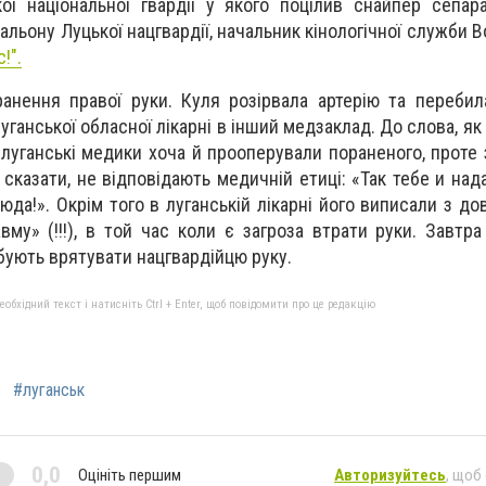
ої національної гвардії у якого поцілив снайпер сепа
льону Луцької нацгвардії, начальник кінологічної служби 
!".
анення правої руки. Куля розірвала артерію та переби
уганської обласної лікарні в інший медзаклад. До слова, як
 луганські медики хоча й прооперували пораненого, проте 
 сказати, не відповідають медичній етиці: «Так тебе и на
да!». Окрім того в луганській лікарні його виписали з до
у» (!!!), в той час коли є загроза втрати руки. Завтра 
ують врятувати нацгвардійцю руку.
бхідний текст і натисніть Ctrl + Enter, щоб повідомити про це редакцію
#луганськ
0,0
Оцініть першим
Авторизуйтесь
, щоб