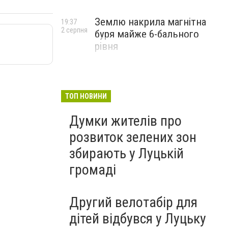
Землю накрила магнітна
19:37
2 серпня
буря майже 6-бального
рівня
ТОП НОВИНИ
Думки жителів про
розвиток зелених зон
збирають у Луцькій
громаді
Другий велотабір для
дітей відбувся у Луцьку