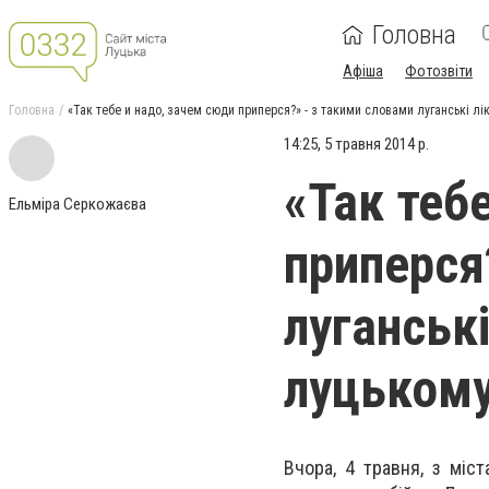
Головна
Афіша
Фотозвіти
Головна
«Так тебе и надо, зачем сюди приперся?» - з такими словами луганські лі
14:25, 5 травня 2014 р.
«Так теб
Ельміра Серкожаєва
приперся
луганські
луцькому
Вчора, 4 травня, з міс