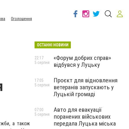
ова
Оголошення
ОСТАННІ НОВИНИ
«Форум добрих справ»
22:17
5 серпня
відбувся у Луцьку
Проєкт для відновлення
я
17:05
5 серпня
ветеранів запускають у
Луцькій громаді
Авто для евакуації
07:00
5 серпня
поранених військових
передала Луцька міська
ужби, а також