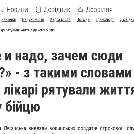
Новини
Довідник
Дозвілля
Вакансії
Нерухомість
Карта міста
Погода
Транспорт
Довідк
карі рятували життя луцькому бійцю
е и надо, зачем сюди
?» - з такими словами
 лікарі рятували житт
 бійцю
та Луганська вивезли волинських солдатів строкової сл