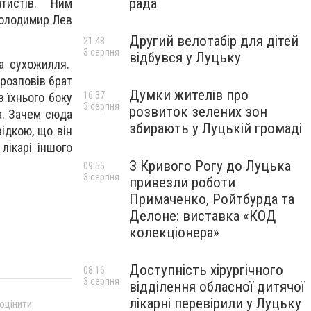
рада
ратистів. Ним
Володимир Лев
Другий велотабір для дітей
21:48
3 серпня
відбувся у Луцьку
ла сухожилля.
 розповів брат
Думки жителів про
16:37
з їхнього боку
3 серпня
розвиток зелених зон
да. Зачем сюда
збирають у Луцькій громаді
відкою, що він
лікарі іншого
З Кривого Рогу до Луцька
09:55
3 серпня
привезли роботи
Примаченко, Ройтбурда та
Делоне: виставка «КОД
колекціонера»
Доступність хірургічного
08:16
3 серпня
відділення обласної дитячої
лікарні перевірили у Луцьку
 оцінити