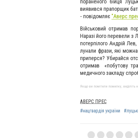
пораненого бійця Луцьк
виявився прапорщик бата
- повідомляє
"Аверс прес
Військовий отримав пор
Наразі його перевели з Л
потерпілого Андрій Лев,
лунали фрази, які можна
приперся? Убирайся отсю
отримав «побутову травм
медичного закладу спроб
Якщо ви помітили помилку, виділіть нео
АВЕРС ПРЕС
#нацгвардія україни
#луцьк