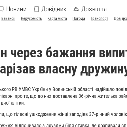
Новини
Довідник
Дозвілля
Вакансії
Нерухомість
Карта міста
Погода
Транспорт
Довідк
н через бажання випи
зарізав власну дружин
ького РВ УМВС України у Волинській області надійшло пові
 лікарні про те, що до них доставлена 36-річна жителька рай
ної клітки.
и, що тілесні ушкодження жінці заподіяв 37-річний чоловік
одружжя відпочивало з друзями біля ставка, де розпивали спи