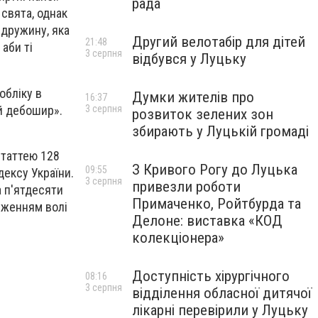
рада
свята, однак
 дружину, яка
Другий велотабір для дітей
21:48
 аби ті
3 серпня
відбувся у Луцьку
обліку в
Думки жителів про
16:37
ий дебошир».
3 серпня
розвиток зелених зон
збирають у Луцькій громаді
статтею 128
З Кривого Рогу до Луцька
09:55
ексу України.
3 серпня
привезли роботи
 п'ятдесяти
Примаченко, Ройтбурда та
еженням волі
Делоне: виставка «КОД
колекціонера»
Доступність хірургічного
08:16
3 серпня
відділення обласної дитячої
лікарні перевірили у Луцьку