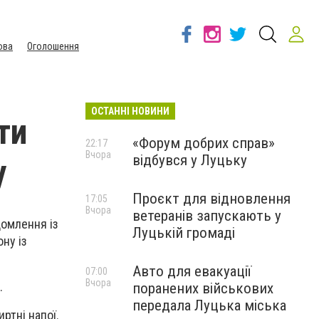
ова
Оголошення
ОСТАННІ НОВИНИ
ти
«Форум добрих справ»
22:17
Вчора
відбувся у Луцьку
у
Проєкт для відновлення
17:05
Вчора
ветеранів запускають у
домлення із
Луцькій громаді
ону із
Авто для евакуації
07:00
Вчора
.
поранених військових
передала Луцька міська
ртні напої.