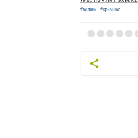
УМВС УКРАЇНИ У ВОЛИНСЬ
#волинь
#кримінал