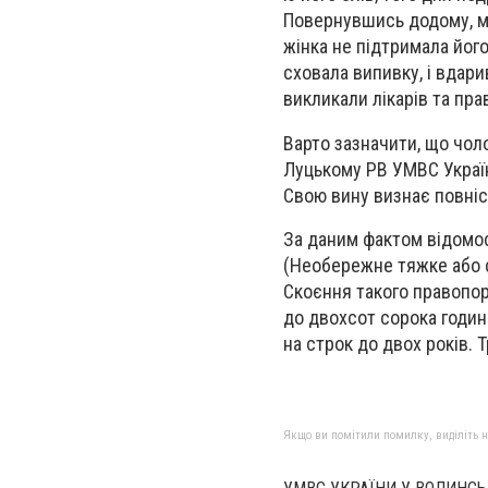
Повернувшись додому, мі
жінка не підтримала його
сховала випивку, і вдарив
викликали лікарів та пра
Варто зазначити, що чол
Луцькому РВ УМВС Україн
Свою вину визнає повніс
За даним фактом відомос
(Необережне тяжке або с
Скоєння такого правопор
до двохсот сорока годин
на строк до двох років.
Якщо ви помітили помилку, виділіть нео