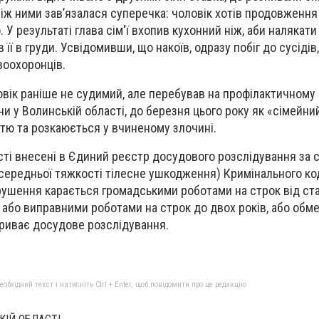
ж ними зав’язалася суперечка: чоловік хотів продовження 
. У результаті глава сім'ї вхопив кухонний ніж, аби налякати
 її в груди. Усвідомивши, що накоїв, одразу побіг до сусідів,
воохоронців.
овік раніше не судимий, але перебував на профілактичному 
и у Волинській області, до березня цього року як «сімейн
тю та розкаюється у вчиненому злочині.
ті внесені в Єдиний реєстр досудового розслідування за 
ередньої тяжкості тілесне ушкодження) Кримінального код
ушення карається громадськими роботами на строк від ста
 або виправними роботами на строк до двох років, або обм
 Триває досудове розслідування.
бхідний текст і натисніть Ctrl + Enter, щоб повідомити про це редакцію