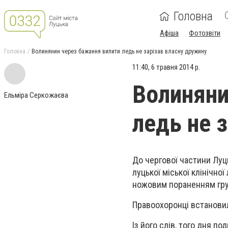
Головна
Афіша
Фотозвіти
Головна
Волинянин через бажання випити ледь не зарізав власну дружину
11:40, 6 травня 2014 р.
Волиняни
Ельміра Серкожаєва
ледь не 
До чергової частини Луц
луцької міської клінічної
ножовим пораненням груд
Правоохоронці встановил
Із його слів, того дня п