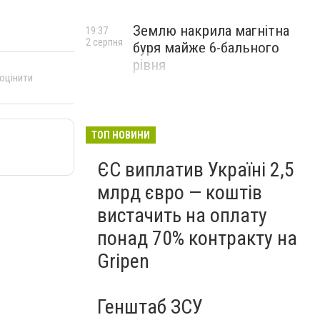
Землю накрила магнітна
19:37
2 серпня
буря майже 6-бального
рівня
 оцінити
ТОП НОВИНИ
ЄС виплатив Україні 2,5
млрд євро — коштів
вистачить на оплату
понад 70% контракту на
Gripen
Генштаб ЗСУ