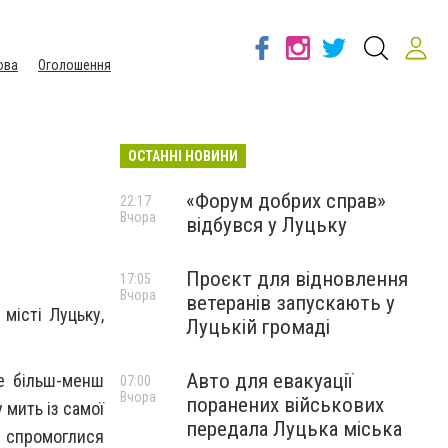
ова
Оголошення
ОСТАННІ НОВИНИ
«Форум добрих справ»
22:17
Вчора
відбувся у Луцьку
Проєкт для відновлення
17:05
Вчора
ветеранів запускають у
місті Луцьку,
Луцькій громаді
Авто для евакуації
ще більш-менш
07:00
Вчора
поранених військових
 мить із самої
передала Луцька міська
о спромоглися