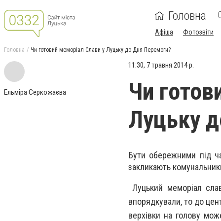
Головна
Афіша
Фотозвіти
Головна
Чи готовий меморіал Слави у Луцьку до Дня Перемоги?
11:30, 7 травня 2014 р.
Чи готов
Ельміра Серкожаєва
Луцьку д
Бути обережними під ча
закликають комунальник
Луцький меморіал сла
впорядкували, то до цент
верхівки на голову мож