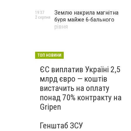
Землю накрила магнітна
19:37
2 серпня
буря майже 6-бального
рівня
ТОП НОВИНИ
ЄС виплатив Україні 2,5
млрд євро — коштів
вистачить на оплату
понад 70% контракту на
Gripen
Генштаб ЗСУ