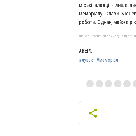
міські владці - лише п
меморіалу Слави місцев
роботи. Однак, майже рік
Якщо ви помітили помилку, виділіть нео
АВЕРС
#луцьк
#меморіал