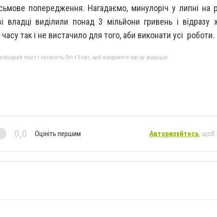
исьмове попередження. Нагадаємо, минулоріч у липні на 
і владці виділили понад 3 мільйони гривень і відразу
 часу так і не вистачило для того, аби виконати усі роботи.
бхідний текст і натисніть Ctrl + Enter, щоб повідомити про це редакцію
0,0
Оцініть першим
Авторизуйтесь
, щоб