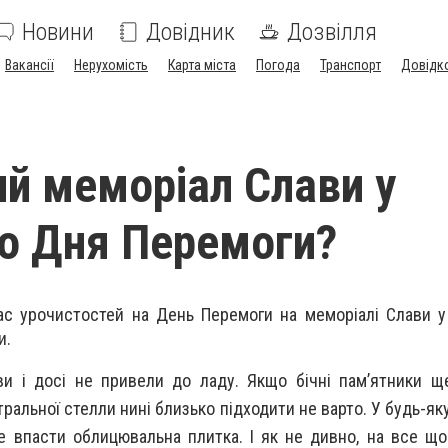
Новини
Довідник
Дозвілля
Вакансії
Нерухомість
Карта міста
Погода
Транспорт
Довідк
ий меморіал Слави у
о Дня Перемоги?
с урочистостей на День Перемоги на меморіалі Слави у 
и.
ви і досі не привели до ладу. Якщо бічні пам’ятники 
ральної стелли нині близько підходити не варто. У будь-яку
е впасти облицювальна плитка. І як не дивно, на все щ