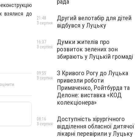
рада
реконструкцію
 ж взялися до
Другий велотабір для дітей
21:48
3 серпня
відбувся у Луцьку
Думки жителів про
16:37
3 серпня
розвиток зелених зон
збирають у Луцькій громаді
З Кривого Рогу до Луцька
09:55
3 серпня
привезли роботи
 оцінити
Примаченко, Ройтбурда та
Делоне: виставка «КОД
колекціонера»
Доступність хірургічного
08:16
3 серпня
відділення обласної дитячої
лікарні перевірили у Луцьку