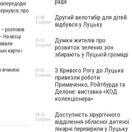
рада
 напередодні
вернувся, про
Другий велотабір для дітей
21:48
3 серпня
відбувся у Луцьку
 – розповів
– На місці
Думки жителів про
16:37
иявили
3 серпня
розвиток зелених зон
ні карти і
збирають у Луцькій громаді
о вчинені
З Кривого Рогу до Луцька
09:55
3 серпня
привезли роботи
Примаченко, Ройтбурда та
Делоне: виставка «КОД
колекціонера»
Доступність хірургічного
08:16
3 серпня
відділення обласної дитячої
лікарні перевірили у Луцьку