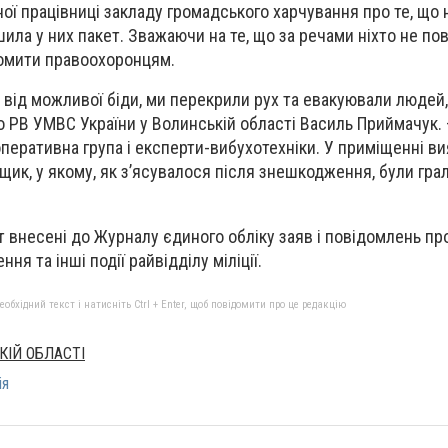
ної працівниці закладу громадського харчування про те, що
ила у них пакет. Зважаючи на те, що за речами ніхто не по
домити правоохоронцям.
 від можливої біди, ми перекрили рух та евакуювали людей,
о РВ УМВС України у Волинській області Василь Приймачук. 
оперативна група і експерти-вибухотехніки. У приміщенні в
к, у якому, як з’ясувалося після знешкодження, були граль
т внесені до Журналу єдиного обліку заяв і повідомлень пр
я та інші події райвідділу міліції.
бхідний текст і натисніть Ctrl + Enter, щоб повідомити про це редакцію
КІЙ ОБЛАСТІ
ія