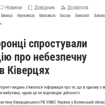
Новини
Довідник
Дозвілля
Вакансії
Нерухомість
Карта міста
Погода
Транспорт
Довідк
ях
ронці спростували
ію про небезпечну
 в Ківерцях
тернет-видань з’явилася інформація про те, що в одному з м
и вибухівку, однак це не відповідає дійсності.
 частину Ківерцівського РВ УМВС України у Волинській обла