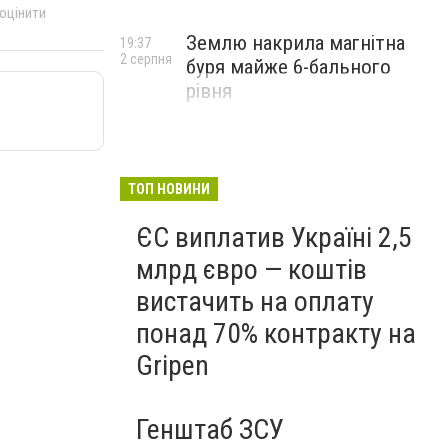
 оцінити
Землю накрила магнітна
19:37
2 серпня
буря майже 6-бального
рівня
ТОП НОВИНИ
ЄС виплатив Україні 2,5
млрд євро — коштів
вистачить на оплату
понад 70% контракту на
Gripen
Генштаб ЗСУ