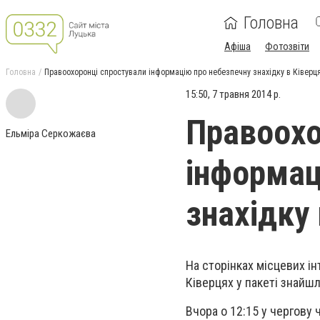
Головна
Афіша
Фотозвіти
Головна
Правоохоронці спростували інформацію про небезпечну знахідку в Ківерц
15:50, 7 травня 2014 р.
Правоохо
Ельміра Серкожаєва
інформац
знахідку
На сторінках місцевих ін
Ківерцях у пакеті знайшл
Вчора о 12:15 у чергову