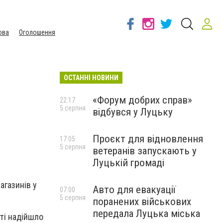
ова
Оголошення
ОСТАННІ НОВИНИ
«Форум добрих справ»
22:17
5 серпня
відбувся у Луцьку
Проєкт для відновлення
17:05
5 серпня
ветеранів запускають у
Луцькій громаді
агазинів у
Авто для евакуації
07:00
5 серпня
поранених військових
передала Луцька міська
сті надійшло