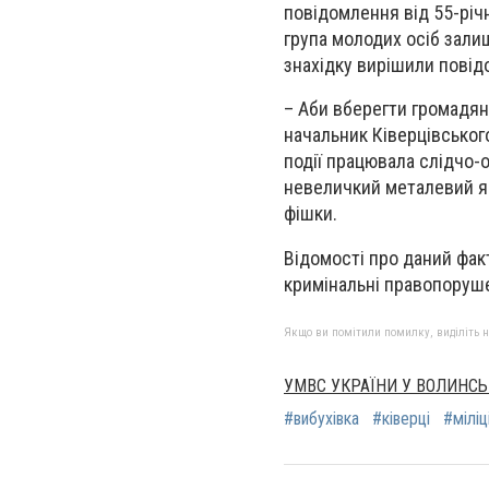
повідомлення від 55-річ
група молодих осіб залиш
знахідку вирішили пові
– Аби вберегти громадян
начальник Ківерцівськог
події працювала слідчо-
невеличкий металевий ящи
фішки.
Відомості про даний фак
кримінальні правопорушенн
Якщо ви помітили помилку, виділіть нео
УМВС УКРАЇНИ У ВОЛИНСЬ
#вибухівка
#ківерці
#міліц