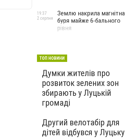
Землю накрила магнітна
19:37
2 серпня
буря майже 6-бального
рівня
ТОП НОВИНИ
Думки жителів про
розвиток зелених зон
збирають у Луцькій
громаді
Другий велотабір для
дітей відбувся у Луцьку