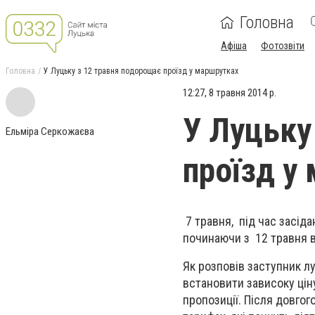
Головна
Афіша
Фотозвіти
Головна
У Луцьку з 12 травня подорощає проїзд у маршрутках
12:27, 8 травня 2014 р.
У Луцьку
Ельміра Серкожаєва
проїзд у
7 травня, під час засіда
починаючи з 12 травня в
Як розповів заступник лу
встановити зависоку цін
пропозиції. Після довгог