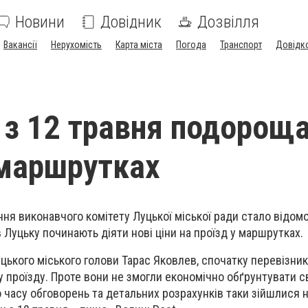
Новини
Довідник
Дозвілля
Вакансії
Нерухомість
Карта міста
Погода
Транспорт
Довідк
 з 12 травня подорощ
 маршрутках
ння виконавчого комітету Луцької міської ради стало відомо
 Луцьку починають діяти нові ціни на проїзд у маршрутках.
цького міського голови Тарас Яковлев, спочатку перевізник
у проїзду. Проте вони не змогли економічно обґрунтувати с
о часу обговорень та детальних розрахунків таки зійшлися 