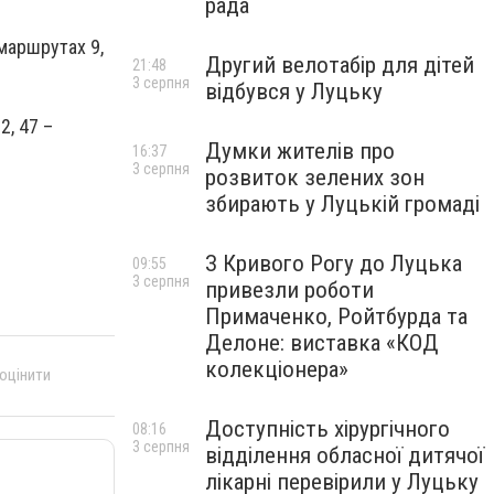
рада
 маршрутах 9,
Другий велотабір для дітей
21:48
3 серпня
відбувся у Луцьку
32, 47 –
Думки жителів про
16:37
3 серпня
розвиток зелених зон
збирають у Луцькій громаді
З Кривого Рогу до Луцька
09:55
3 серпня
привезли роботи
Примаченко, Ройтбурда та
Делоне: виставка «КОД
колекціонера»
 оцінити
Доступність хірургічного
08:16
3 серпня
відділення обласної дитячої
лікарні перевірили у Луцьку