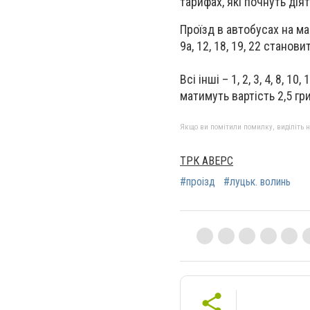
тарифах, які почнуть дія
Проїзд в автобусах на ма
9а, 12, 18, 19, 22 станови
Всі інші – 1, 2, 3, 4, 8, 10,
матимуть вартість 2,5 гри
Якщо ви помітили помилку, виділіть нео
ТРК АВЕРС
#проізд
#луцьк. волинь