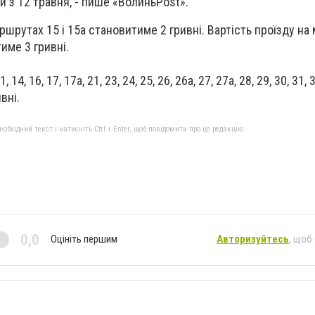
ти з 12 травня, - пише «ВолиньPost».
ршрутах 15 і 15а становитиме 2 гривні. Вартість проїзду на
тиме 3 гривні.
 11, 14, 16, 17, 17а, 21, 23, 24, 25, 26, 26а, 27, 27а, 28, 29, 30, 31, 
вні.
бхідний текст і натисніть Ctrl + Enter, щоб повідомити про це редакцію
0,0
Оцініть першим
Авторизуйтесь
, щоб