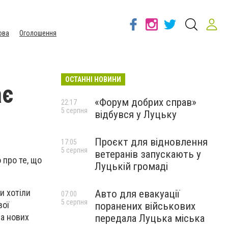
ова
Оголошення
ОСТАННІ НОВИНИ
ає
«Форум добрих справ»
22:17
5 серпня
відбувся у Луцьку
Проєкт для відновлення
17:05
5 серпня
ветеранів запускають у
 про те, що
Луцькій громаді
и хотіли
Авто для евакуації
07:00
5 серпня
вої
поранених військових
на нових
передала Луцька міська