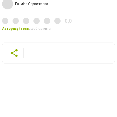
Ельміра Серкожаєва
0,0
Авторизуйтесь
, щоб оцінити