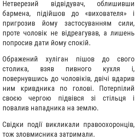
Нетверезий відвідувач, облишивши
бармена, підійшов до «вихователя» і
пригрозив йому застосуванням сили,
проте чоловік не відреагував, а лишень
попросив дати йому спокій.
Ображений хуліган пішов до свого
столика, взяв пивного кухля і,
повернувшись до чоловіків, двічі вдарив
ним кривдника по голові. Потерпілий
своєю чергою підвівся зі стільця і
повалив нападника на землю.
Свідки події викликали правоохоронців,
тож зловмисника затримали.