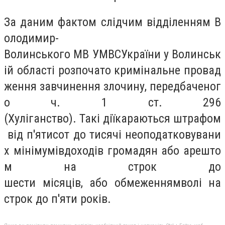
За даним фактом слідчим відділенням В
олодимир-
Волинського МВ УМВСУкраїни у Волинськ
ій області розпочато кримінальне провад
ження завчинення злочину, передбаченог
о ч. 1 ст. 296
(Хуліганство). Такі діїкараються штрафом
від п'ятисот до тисячі неоподатковувани
х мінімумівдоходів громадян або арешто
м на строк до
шести місяців, або обмеженнямволі на
строк до п'яти років.