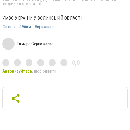
Якщо ви помітили помилку, виділіть необхідний текст і натисніть Ctrl + Enter, щоб
повідомити про це редакцію
УМВС УКРАЇНИ У ВОЛИНСЬКІЙ ОБЛАСТІ
#луцьк
#бійка
#кримінал
Ельміра Серкожаєва
0,0
Авторизуйтесь
, щоб оцінити