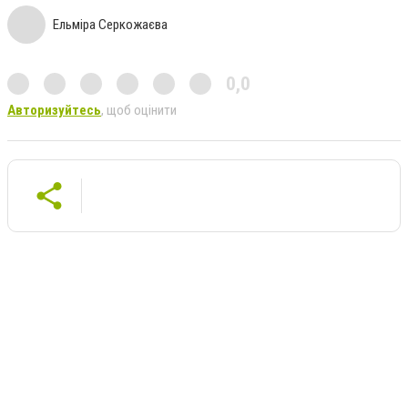
Ельміра Серкожаєва
0,0
Авторизуйтесь
, щоб оцінити