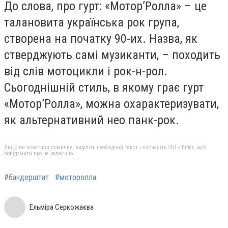
До слова, про гурт: «Мотор’Ролла» – це
талановита українська рок група,
створена на початку 90-их. Назва, як
стверджують самі музиканти, – походить
від слів мотоцикли і рок-н-рол.
Сьогоднішній стиль, в якому грає гурт
«Мотор’Ролла», можна охарактеризувати,
як альтернативний нео панк-рок.
Якщо ви помітили помилку, виділіть необхідний текст і натисніть Ctrl + Enter, щоб
повідомити про це редакцію
#бандерштат
#моторолла
Ельміра Серкожаєва