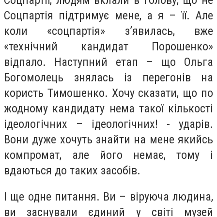
Соцпартії, людям вклали в голову, що не
Соцпартія підтримує мене, а я – її. Але
коли «соцпартія» з’явилась, вже
«технічний кандидат Порошенко»
відпало. Наступний етап – що Ольга
Богомолець знялась із перегонів на
користь Тимошенко. Хочу сказати, що по
жодному кандидату нема такої кількості
ідеологічних – ідеологічних! - ударів.
Вони дуже хочуть знайти на мене якийсь
компромат, але його немає, тому і
вдаються до таких засобів.
І ще одне питання. Ви – віруюча людина,
ви заснували єдиний у світі музей