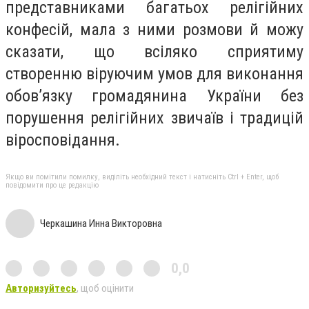
представниками багатьох релігійних
конфесій, мала з ними розмови й можу
сказати, що всіляко сприятиму
створенню віруючим умов для виконання
обов’язку громадянина України без
порушення релігійних звичаїв і традицій
віросповідання.
Якщо ви помітили помилку, виділіть необхідний текст і натисніть Ctrl + Enter, щоб
повідомити про це редакцію
Черкашина Инна Викторовна
0,0
Авторизуйтесь
, щоб оцінити