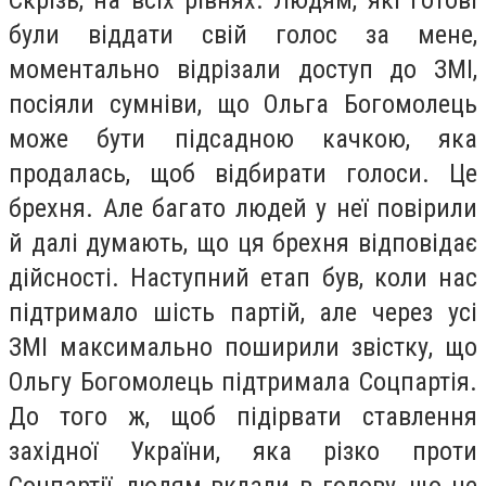
Скрізь, на всіх рівнях. Людям, які готові
були віддати свій голос за мене,
моментально відрізали доступ до ЗМІ,
посіяли сумніви, що Ольга Богомолець
може бути підсадною качкою, яка
продалась, щоб відбирати голоси. Це
брехня. Але багато людей у неї повірили
й далі думають, що ця брехня відповідає
дійсності. Наступний етап був, коли нас
підтримало шість партій, але через усі
ЗМІ максимально поширили звістку, що
Ольгу Богомолець підтримала Соцпартія.
До того ж, щоб підірвати ставлення
західної України, яка різко проти