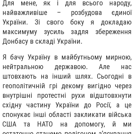
Для мене, як і для всього народу,
найважливіше – розбудова єдиної
України. Зі свого боку я докладаю
максимуму зусиль задля збереження
Донбасу в складі України.
Я бачу Україну в майбутньому мирною,
нейтральною державою. Але нас
штовхають на інший шлях. Сьогодні в
геополітичній грі декому вигідно через
внутрішні протестні рухи відштовхнути
східну частину України до Росії, а це
спонукає інші області закликати війська
США та НАТО на допомогу, й ми
остаточно станемо полігоном з’ясування