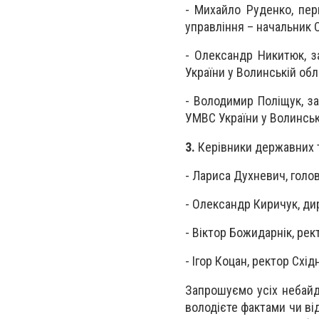
- Михайло Руденко, пер
управління – начальник 
- Олександр Никитюк, з
України у Волинській обл
- Володимир Поліщук, за
УМВС України у Волинськ
3.
Керівники державних т
- Лариса Духневич, голов
- Олександр Киричук, ди
- Віктор Божидарнік, рек
- Ігор Коцан, ректор Схі
Запрошуємо усіх небайд
володієте фактами чи в