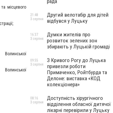
рада
 та місцевого
Другий велотабір для дітей
21:48
3 серпня
відбувся у Луцьку
трації;
Думки жителів про
16:37
3 серпня
розвиток зелених зон
збирають у Луцькій громаді
 Волинської
З Кривого Рогу до Луцька
09:55
3 серпня
привезли роботи
 Волинської
Примаченко, Ройтбурда та
Делоне: виставка «КОД
колекціонера»
Доступність хірургічного
08:16
3 серпня
відділення обласної дитячої
лікарні перевірили у Луцьку