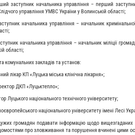
ший заступник начальника управління – перший заступн
Слідчого управління УМВС України у Волинській області;
аступник начальника управління – начальник кримінальної
асті;
ступник начальника управління – начальник міліції громад
ій області;
а комунальних закладів та установ:
ний лікар КП «Луцька міська клінічна лікарня»;
ректор ДКП «Луцьктепло»;
тор Луцького національного технічного університету;
дноєвропейського національного університету імені Лесі Укра
ужих громадян подавати інформацію щодо вищезгаданих 
ідомостями про зловживання та порушення вчинені цими ос