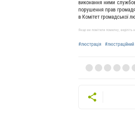
виконання ними службови
порушення прав громадя
в Комітет громадської лю
Якщо ви помітили помилку, виділіть нео
#люстрація
#люстраційний 