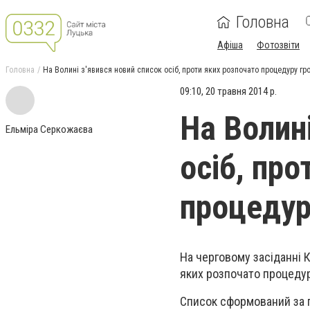
Головна
Афіша
Фотозвіти
Головна
На Волині з'явився новий список осіб, проти яких розпочато процедуру гр
09:10, 20 травня 2014 р.
На Волин
Ельміра Серкожаєва
осіб, про
процедур
На черговому засіданні 
яких розпочато процедур
Список сформований за 