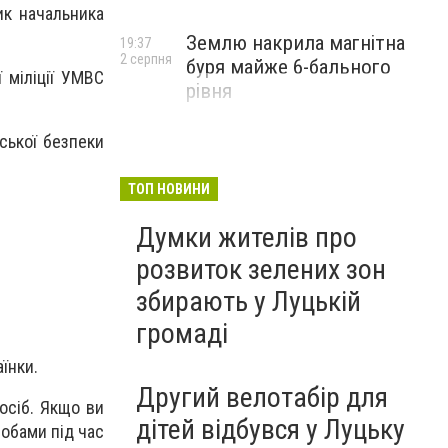
ик начальника
Землю накрила магнітна
19:37
2 серпня
буря майже 6-бального
 міліції УМВС
рівня
ської безпеки
ТОП НОВИНИ
Думки жителів про
розвиток зелених зон
збирають у Луцькій
громаді
їнки.
Другий велотабір для
осіб. Якщо ви
дітей відбувся у Луцьку
обами під час