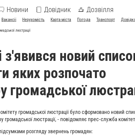
Новини
Довідник
Дозвілля
Вакансії
Нерухомість
Карта міста
Погода
Транспорт
Довідк
омадської люстрації
і з'явився новий списо
ти яких розпочато
у громадської люстра
Комітету громадської люстрації було сформовано новий спи
у громадської люстрації, - повідомляє прес-служба комітет
підсумками розгляду звернень громадян: