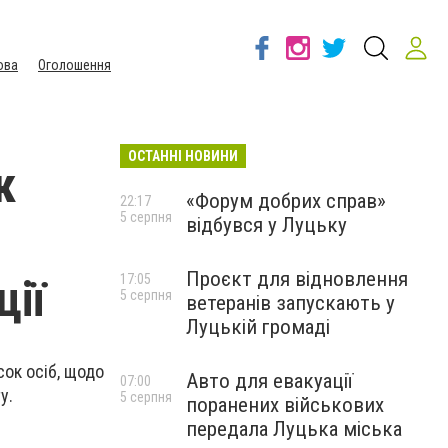
ова
Оголошення
ОСТАННІ НОВИНИ
к
«Форум добрих справ»
22:17
5 серпня
відбувся у Луцьку
Проєкт для відновлення
ції
17:05
5 серпня
ветеранів запускають у
Луцькій громаді
сок осіб, щодо
Авто для евакуації
07:00
у.
5 серпня
поранених військових
передала Луцька міська