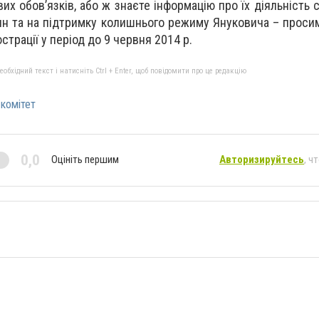
х обов’язків, або ж знаєте інформацію про їх діяльність 
н та на підтримку колишнього режиму Януковича – проси
страції у період до 9 червня 2014 р.
бхідний текст і натисніть Ctrl + Enter, щоб повідомити про це редакцію
комітет
0,0
Оцініть першим
Авторизируйтесь
, ч