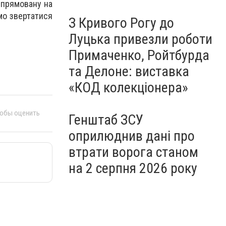
спрямовану на
мо звертатися
З Кривого Рогу до
Луцька привезли роботи
Примаченко, Ройтбурда
та Делоне: виставка
«КОД колекціонера»
тобы оценить
Генштаб ЗСУ
оприлюднив дані про
втрати ворога станом
на 2 серпня 2026 року