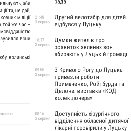
рада
ильнують, аби
ії та, не дай,
Другий велотабір для дітей
ковник міліції
21:48
3 серпня
відбувся у Луцьку
в той же час –
амовідданістю
 зусилля вони
Думки жителів про
16:37
3 серпня
розвиток зелених зон
збирають у Луцькій громаді
жбу волинські
З Кривого Рогу до Луцька
09:55
3 серпня
привезли роботи
Примаченко, Ройтбурда та
Делоне: виставка «КОД
колекціонера»
Доступність хірургічного
 оцінити
08:16
3 серпня
відділення обласної дитячої
лікарні перевірили у Луцьку