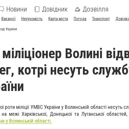
Новини
Довідник
Дозвілля
Вакансії
Нерухомість
Карта міста
Погода
Транспорт
Довідк
ході України
міліціонер Волині від
ег, котрі несуть служб
аїни
ої роти міліції УМВС України у Волинській області несуть с
 на межі Харківської, Донецької та Луганської областей,
и у Волинській області.