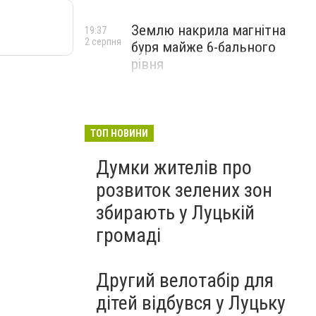
Землю накрила магнітна
19:37
2 серпня
буря майже 6-бального
рівня
ТОП НОВИНИ
Думки жителів про
розвиток зелених зон
збирають у Луцькій
громаді
Другий велотабір для
дітей відбувся у Луцьку