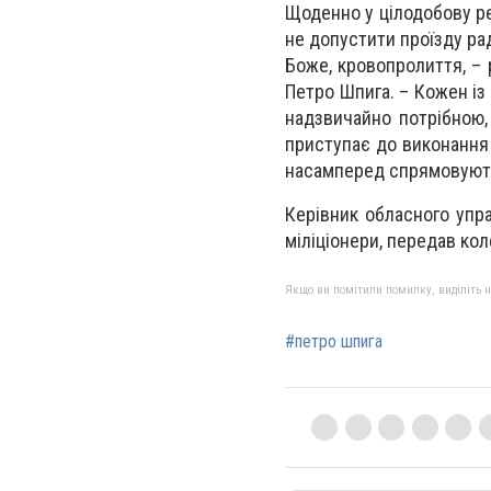
Щоденно у цілодобову р
не допустити проїзду ра
Боже, кровопролиття, – 
Петро Шпига. – Кожен із 
надзвичайно потрібною,
приступає до виконання 
насамперед спрямовують
Керівник обласного упра
міліціонери, передав ко
Якщо ви помітили помилку, виділіть нео
#петро шпига