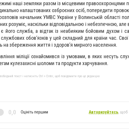
ежимі наші земляки разом із місцевими правоохоронцями п
дикально налаштованих озброєних осіб, попередити провокац
розповів начальник УМВС України у Волинській області пол
них розуміє, наскільки відповідальною і небезпечною, але 
 є його служба, а відтак із неабияким бойовим духом і с
службових обов’язків у цей складний для країни час. Свої
 на збереження життя і здоров’я мирного населення.
вління міліції ознайомився із умовами, в яких несуть слу
легам кулезахисні шоломи та продукти харчування.
бхідний текст і натисніть Ctrl + Enter, щоб повідомити про це редакцію
0,0
Оцініть першим
Авторизуйтесь
, щоб