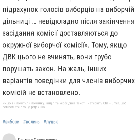
підрахунок голосів виборців на виборчій
дільниці … невідкладно після закінчення
засідання комісії доставляються до
окружної виборчої комісії». Тому, якщо
ДВК цього не вчинять, вони грубо
порушать закон. На жаль, інших
варіантів поведінки для членів виборчих
комісій не встановлено.
Якщо ви помітили помилку, виділіть необхідний текст і натисніть Ctrl + Enter, щоб
повідомити про це редакцію
#вибори
#волинь
#луцьк