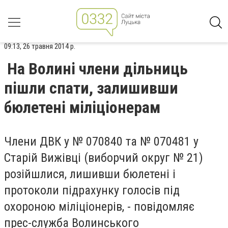
09:13, 26 травня 2014 р.
На Волині члени дільниць
пішли спати, залишивши
бюлетені міліціонерам
Члени ДВК у № 070840 та № 070481 у
Старій Вижівці (виборчий округ № 21)
розійшлися, лишивши бюлетені і
протоколи підрахунку голосів під
охороною міліціонерів, - повідомляє
прес-служба Волинського