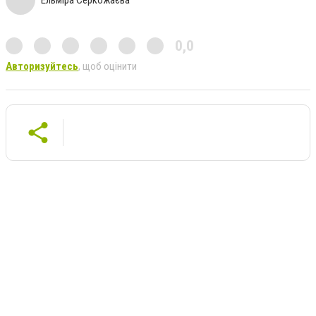
Ельміра Серкожаєва
0,0
Авторизуйтесь
, щоб оцінити