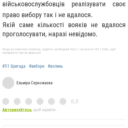
військовослужбовців реалізувати своє
право вибору так і не вдалося.
Якій саме кількості вояків не вдалося
проголосувати, наразі невідомо.
Якщо ви помітили помилку, виділіть необхідний текст і натисніть Ctrl + Enter, щоб
повідомити про це редакцію
#51 бригада
#вибори
#волинь
Ельміра Серкожаєва
0,0
Авторизуйтесь
, щоб оцінити