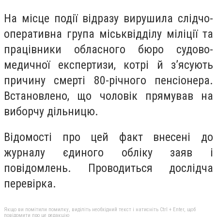
На місце події відразу вирушила слідчо-
оперативна група міськвідділу міліції та
працівники обласного бюро судово-
медичної експертизи, котрі й з’ясують
причину смерті 80-річного пенсіонера.
Встановлено, що чоловік прямував на
виборчу дільницю.
Відомості про цей факт внесені до
журналу єдиного обліку заяв і
повідомлень. Проводиться дослідча
перевірка.
Якщо ви помітили помилку, виділіть необхідний текст і натисніть Ctrl + Enter, щоб
повідомити про це редакцію