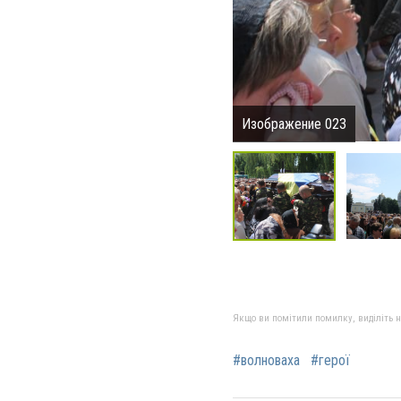
Изображение 023
Якщо ви помітили помилку, виділіть нео
#волноваха
#герої