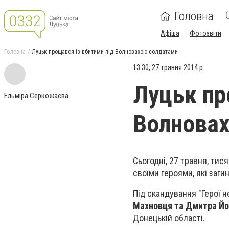
Головна
Афіша
Фотозвіти
Головна
Луцьк прощався із вбитими під Волновахою солдатами
13:30, 27 травня 2014 р.
Луцьк пр
Ельміра Серкожаєва
Волнова
Сьогодні, 27 травня, тис
своїми героями, які заги
Під скандування "Герої
Махновця та
Дмитра Йо
Донецькій області.