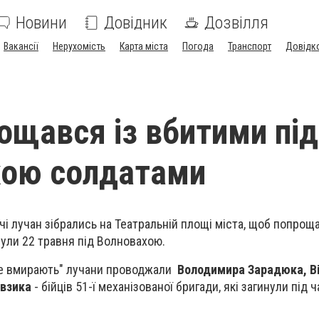
Новини
Довідник
Дозвілля
Вакансії
Нерухомість
Карта міста
Погода
Транспорт
Довідк
ощався із вбитими під
хою солдатами
ячі лучан зібрались на Театральній площі міста, щоб попроща
нули 22 травня під Волновахою.
 не вмирають" лучани проводжали
Володимира Зарадюка,
В
взика
- бійців 51-ї механізованої бригади, які загинули під 