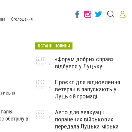
ова
Оголошення
ОСТАННІ НОВИНИ
«Форум добрих справ»
22:17
5 серпня
відбувся у Луцьку
Проєкт для відновлення
17:05
5 серпня
ветеранів запускають у
тись із
Луцькій громаді
італія
Авто для евакуації
07:00
5 серпня
час обстрілу в
поранених військових
передала Луцька міська