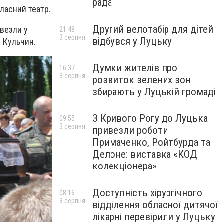
рада
бласний театр.
Другий велотабір для дітей
овезли у
21:48
3 серпня
відбувся у Луцьку
і Кульчин.
Думки жителів про
16:37
3 серпня
розвиток зелених зон
збирають у Луцькій громаді
З Кривого Рогу до Луцька
09:55
3 серпня
привезли роботи
Примаченко, Ройтбурда та
Делоне: виставка «КОД
колекціонера»
Доступність хірургічного
08:16
3 серпня
відділення обласної дитячої
лікарні перевірили у Луцьку