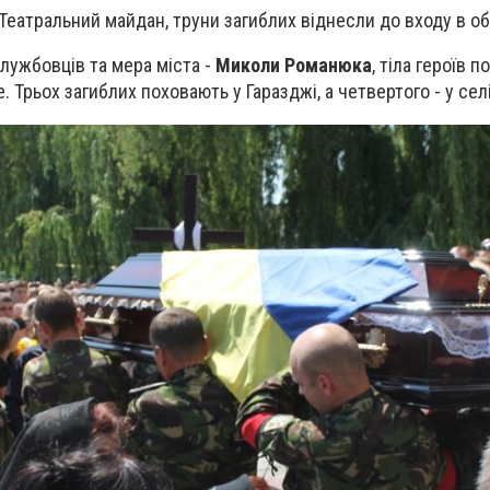
 Театральний майдан, труни загиблих віднесли до входу в о
лужбовців та мера міста -
Миколи Романюка
, тіла героїв п
 Трьох загиблих поховають у Гаразджі, а четвертого - у сел