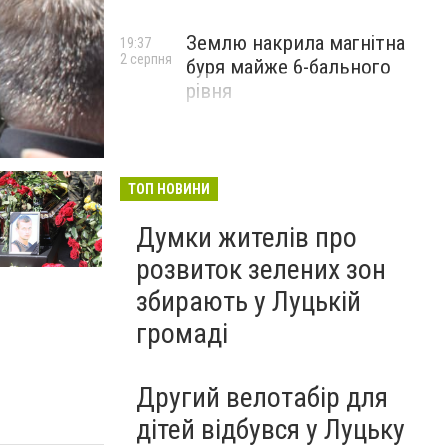
Землю накрила магнітна
19:37
2 серпня
буря майже 6-бального
рівня
Изображение 010
ТОП НОВИНИ
Думки жителів про
розвиток зелених зон
збирають у Луцькій
громаді
Другий велотабір для
дітей відбувся у Луцьку