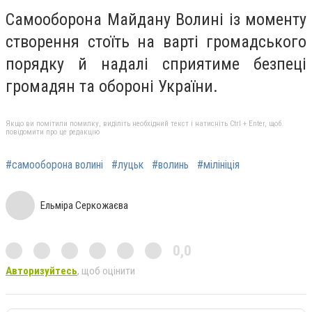
Самооборона Майдану Волині із моменту
створення стоїть на варті громадського
порядку й надалі сприятиме безпеці
громадян та обороні України.
Якщо ви помітили помилку, виділіть необхідний текст і натисніть Ctrl + Enter, щоб
повідомити про це редакцію
#самооборона волині
#луцьк
#волинь
#мілініція
Ельміра Серкожаєва
0,0
Авторизуйтесь
, щоб оцінити