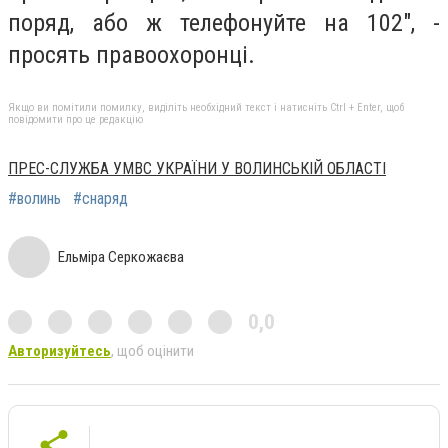
поряд, або ж телефонуйте на 102", -
просять правоохоронці.
Якщо ви помітили помилку, виділіть необхідний текст і натисніть Ctrl + Enter, щоб
повідомити про це редакцію
ПРЕС-СЛУЖБА УМВС УКРАЇНИ У ВОЛИНСЬКІЙ ОБЛАСТІ
#волинь
#снаряд
Ельміра Серкожаєва
0,0
Авторизуйтесь
, щоб оцінити