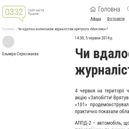
Головна
Афіша
Фотозвіти
Головна
Чи вдалось волинським журналістам врятувати «Максима»?
14:30, 5 червня 2014 р.
Чи вдало
Ельміра Серкожаєва
журналіс
4 червня на території 
акцію «Запобігти! Врятув
«101» продемонструвал
практично показали обл
АППД-2 – автомобіль, щ