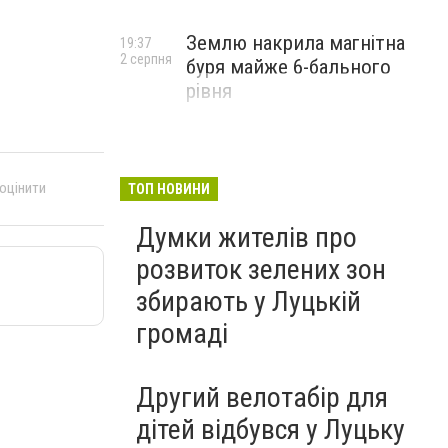
Землю накрила магнітна
19:37
2 серпня
буря майже 6-бального
рівня
 оцінити
ТОП НОВИНИ
Думки жителів про
розвиток зелених зон
збирають у Луцькій
громаді
Другий велотабір для
дітей відбувся у Луцьку