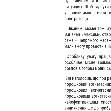
гідравлічним та іншим 
ситуаціях. Щоб відчути 
учасники акції - вони о
повітрі тощо.
Цікавим моментом зус
манекен «Максим», ство
саме – непрямого масажу
мали змогу провести з ни
Особливу увагу праців
особливе місце займає
розповів голова Волинсь
Він наголосив, що при р
порошковий вогнегасник.
порошкових вогнегасни
порошковими вогнегасник
найефективнішим спос
виникнення ще до прибут