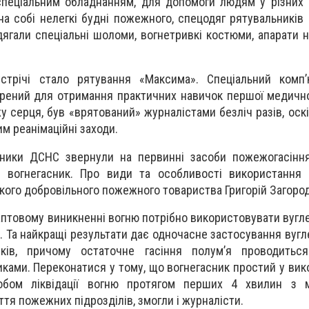
спеціальним обладнанням, для допомоги людям у різних
на собі нелегкі будні пожежного, спецодяг рятувальників 
дягали спеціальні шоломи, вогнетривкі костюми, апарати 
трічі стало рятування «Максима». Спеціальний комп’
рений для отримання практичних навичок першої медично
 серця, був «врятований» журналістами безліч разів, оскі
м реанімаційні заходи.
ники ДСНС звернули на первинні засоби пожежогасіння
 вогнегасник. Про види та особливості використання в
кого добровільного пожежного товариства Григорій Загород
аптовому виникненні вогню потрібно використовувати вугл
 Та найкращі результати дає одночасне застосування вугл
ків, причому остаточне гасіння полум’я проводиться
ами. Переконатися у тому, що вогнегасник простий у вико
обом ліквідації вогню протягом перших 4 хвилин з 
тя пожежних підрозділів, змогли і журналісти.