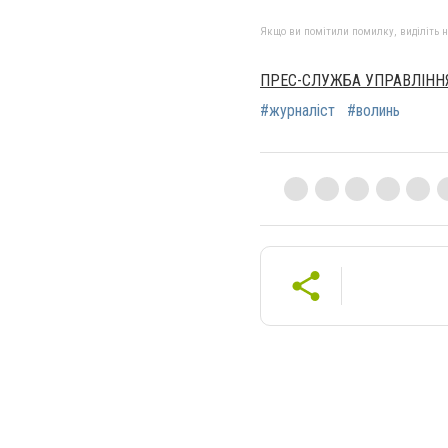
Якщо ви помітили помилку, виділіть нео
ПРЕС-СЛУЖБА УПРАВЛІННЯ
#журналіст
#волинь