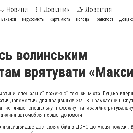
Новини
Довідник
Дозвілля
Вакансії
Нерухомість
Карта міста
Погода
Транспорт
Довідк
сь волинським
там врятувати «Макс
частини спеціальної пожежної техніки міста Луцька впе
ати! Допомогти!» для працівників ЗМІ. В її рамках бійці Сл
и не лише спеціальну пожежну та аварійно-рятувальну 
аднання автомобіля першої допомоги.
о якнайшвидше доставляє бійців ДСНС до місця пожежі. 