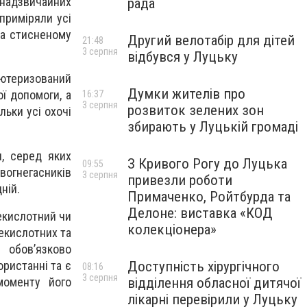
 надзвичайних
рада
приміряли усі
на стисненому
Другий велотабір для дітей
21:48
3 серпня
відбувся у Луцьку
ютеризований
Думки жителів про
ї допомоги, а
16:37
3 серпня
розвиток зелених зон
льки усі охочі
збирають у Луцькій громаді
, серед яких
З Кривого Рогу до Луцька
09:55
огнегасників
3 серпня
привезли роботи
ній.
Примаченко, Ройтбурда та
Делоне: виставка «КОД
екислотний чи
колекціонера»
екислотних та
 обов’язково
ристанні та є
Доступність хірургічного
08:16
3 серпня
моменту його
відділення обласної дитячої
лікарні перевірили у Луцьку