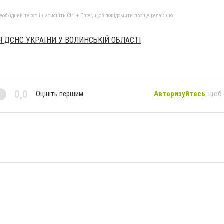
бхідний текст і натисніть Ctrl + Enter, щоб повідомити про це редакцію
 ДСНС УКРАЇНИ У ВОЛИНСЬКІЙ ОБЛАСТІ
0,0
Оцініть першим
Авторизуйтесь
, щоб