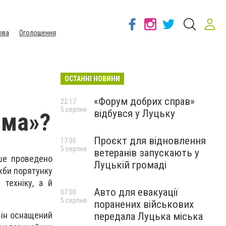
ова
Оголошення
ОСТАННІ НОВИНИ
«Форум добрих справ»
22:17
5 серпня
відбувся у Луцьку
има»?
Проєкт для відновлення
17:05
5 серпня
ветеранів запускають у
рше проведено
Луцькій громаді
ужби порятунку
техніку, а й
Авто для евакуації
07:00
5 серпня
поранених військових
Він оснащений
передала Луцька міська