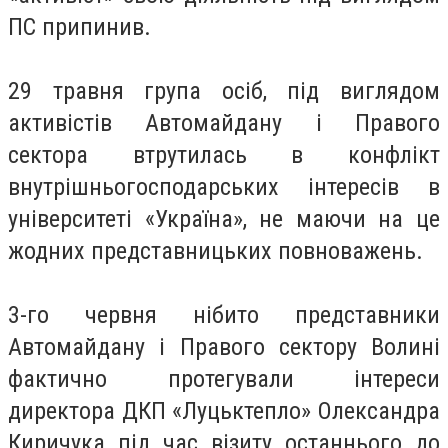
ПС припинив.
29 травня група осіб, під виглядом
активістів Автомайдану і Правого
сектора втрутилась в конфлікт
внутрішньогосподарських інтересів в
університеті «Україна», не маючи на це
жодних представницьких повноважень.
3-го червня нібито представники
Автомайдану і Правого сектору Волині
фактично протегували інтереси
директора ДКП «Луцьктепло» Олександра
Киричука під час візиту останнього до