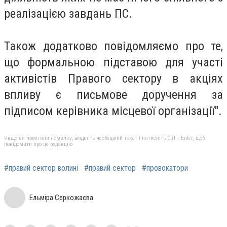
реалізацією завдань ПС.
Також додатково повідомляємо про те,
що формальною підставою для участі
активістів Правого сектору в акціях
впливу є письмове доручення за
підписом керівника місцевої організації".
Якщо ви помітили помилку, виділіть необхідний текст і натисніть Ctrl + Enter, щоб
повідомити про це редакцію
#правий сектор волині
#правий сектор
#провокатори
Ельміра Серкожаєва