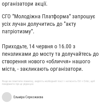
організатори акції.
СГО "Молодіжна Платформа" запрошує
усіх лучан долучитись до "акту
патріотизму".
Приходьте, 14 червня о 16.00 з
пензликами до мосту та долучайтесь до
створення нового «обличчя» нашого
міста, - закликають організатори.
Якщо ви помітили помилку, виділіть необхідний текст і натисніть Ctrl + Enter, щоб
повідомити про це редакцію
Ельміра Серкожаєва