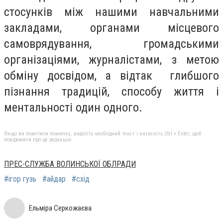
стосунків між нашими навчальними
закладами, органами місцевого
самоврядування, громадськими
організаціями, журналістами, з метою
обміну досвідом, а відтак глибшого
пізнання традицій, способу життя і
ментальності один одного.
Якщо ви помітили помилку, виділіть необхідний текст і натисніть Ctrl + Enter, щоб
повідомити про це редакцію
ПРЕС-СЛУЖБА ВОЛИНСЬКОЇ ОБЛРАДИ
#ігор гузь
#айдар
#схід
Ельміра Серкожаєва