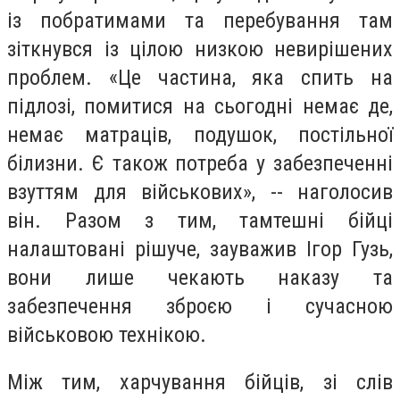
із побратимами та перебування там
зіткнувся із цілою низкою невирішених
проблем. «Це частина, яка спить на
підлозі, помитися на сьогодні немає де,
немає матраців, подушок, постільної
білизни. Є також потреба у забезпеченні
взуттям для військових», -- наголосив
він. Разом з тим, тамтешні бійці
налаштовані рішуче, зауважив Ігор Гузь,
вони лише чекають наказу та
забезпечення зброєю і сучасною
військовою технікою.
Між тим, харчування бійців, зі слів