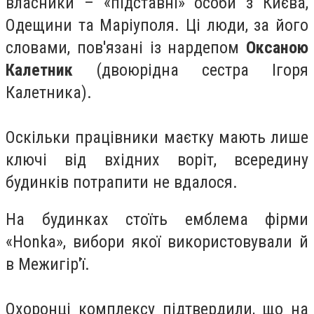
власники – «підставні» особи з Києва,
Одещини та Маріуполя. Ці люди, за його
словами, пов'язані із нардепом
Оксаною
Калетник
(двоюрідна сестра Ігоря
Калетника).
Оскільки працівники маєтку мають лише
ключі від вхідних воріт, всередину
будинків потрапити не вдалося.
На будинках стоїть емблема фірми
«Honka», вибори якої використовували й
в Межигір'ї.
Охоронці комплексу підтвердили, що на