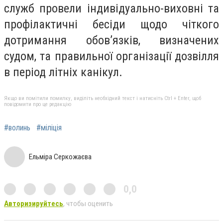
служб провели індивідуально-виховні та
профілактичні бесіди щодо чіткого
дотримання обов’язків, визначених
судом, та правильної організації дозвілля
в період літніх канікул.
Якщо ви помітили помилку, виділіть необхідний текст і натисніть Ctrl + Enter, щоб
повідомити про це редакцію
#волинь
#міліція
Ельміра Серкожаєва
0,0
Авторизируйтесь
, чтобы оценить