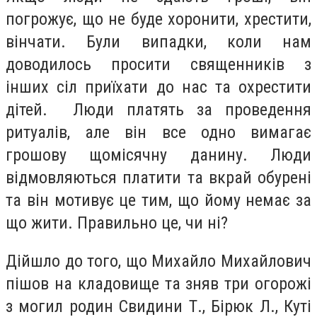
погрожує, що не буде хоронити, хрестити,
вінчати. Були випадки, коли нам
доводилось просити священників з
інших сіл приїхати до нас та охрестити
дітей. Люди платять за проведення
ритуалів, але він все одно вимагає
грошову щомісячну данину. Люди
відмовляються платити та вкрай обурені
та він мотивує це тим, що йому немає за
що жити. Правильно це, чи ні?
Дійшло до того, що Михайло Михайлович
пішов на кладовище та зняв три огорожі
з могил родин Свидини Т., Бірюк Л., Куті