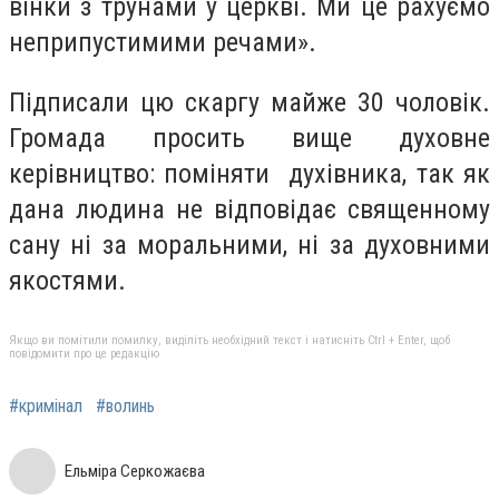
вінки з трунами у церкві. Ми це рахуємо
неприпустимими речами».
Підписали цю скаргу майже 30 чоловік.
Громада просить вище духовне
керівництво: поміняти духівника, так як
дана людина не відповідає священному
сану ні за моральними, ні за духовними
якостями.
Якщо ви помітили помилку, виділіть необхідний текст і натисніть Ctrl + Enter, щоб
повідомити про це редакцію
#кримінал
#волинь
Ельміра Серкожаєва