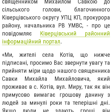
священником Михайлом Савкою до
сільського голови, благочинного
Ківерцівського округу УПЦ КП, прокурора
району, начальника РВ УМВС, - про це
повідомляє
Ківерцівський районний
інформаційний портал
.
«Ми, жителі села Котів, що нижче
підписані, просимо Вас звернути увагу та
прийняти міри щодо нашого священника
Савки Михайла Михайловича, який
проживає в с. Котів, вул. Миру, так як він
примусово вимагає грошову данину з
людей за минулі роки та теперішні дні.
Якщо люди не здають гроші, він