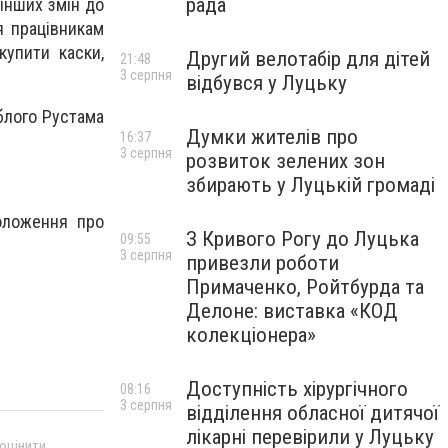
рада
інших змін до
я працівникам
купити каски,
Другий велотабір для дітей
21:48
3 серпня
відбувся у Луцьку
блого Рустама
Думки жителів про
16:37
3 серпня
розвиток зелених зон
збирають у Луцькій громаді
оложення про
З Кривого Рогу до Луцька
09:55
3 серпня
привезли роботи
Примаченко, Ройтбурда та
Делоне: виставка «КОД
колекціонера»
Доступність хірургічного
08:16
3 серпня
відділення обласної дитячої
лікарні перевірили у Луцьку
 оцінити