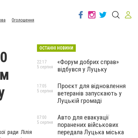
ова
Оголошення
ОСТАННІ НОВИНИ
50
«Форум добрих справ»
22:17
5 серпня
відбувся у Луцьку
им
Проєкт для відновлення
у
17:05
5 серпня
ветеранів запускають у
Луцькій громаді
Авто для евакуації
07:00
5 серпня
поранених військових
передала Луцька міська
ої ради Лілія