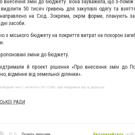
о внесення змін до бюджету. Вона зауважила, що з-поміж 
виділити 50 тисяч гривень для закупівлі одягу та взятт
 направлено на Схід. Зокрема, окрім форми, планують за
дні засоби.
но з міського бюджету на покриття витрат на похорон заги
и.
пропоновані зміни до бюджету.
 підтримали й проект рішення «Про внесення змін до П
о, відмінне від земельної ділянки».
бхідний текст і натисніть Ctrl + Enter, щоб повідомити про це редакцію
СЬКОЇ РАДИ
0,0
Оцініть першим
Авторизуйтесь
, щоб