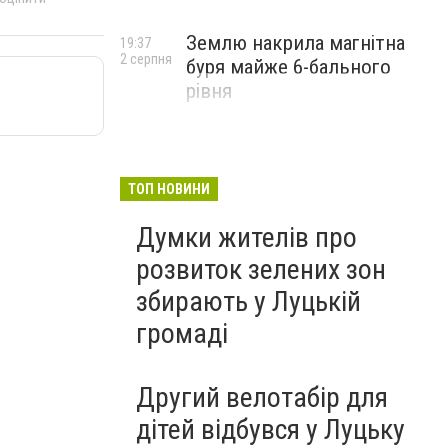
Землю накрила магнітна
19:37
2 серпня
буря майже 6-бального
рівня
ТОП НОВИНИ
Думки жителів про
розвиток зелених зон
збирають у Луцькій
громаді
Другий велотабір для
дітей відбувся у Луцьку