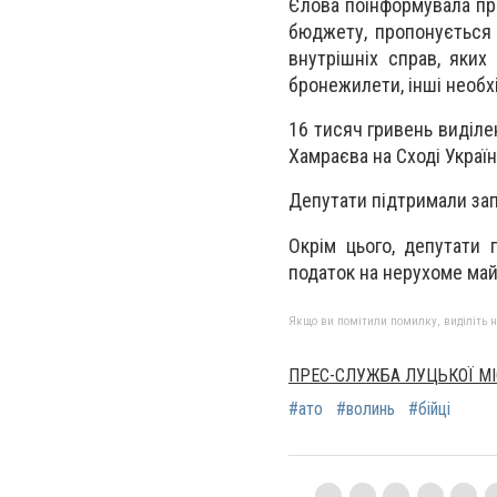
Єлова поінформувала пр
бюджету, пропонується 
внутрішніх справ, яких
бронежилети, інші необхі
16 тисяч гривень виділе
Хамраєва на Сході Україн
Депутати підтримали за
Окрім цього, депутати
податок на нерухоме майн
Якщо ви помітили помилку, виділіть нео
ПРЕС-СЛУЖБА ЛУЦЬКОЇ МІ
#ато
#волинь
#бійці