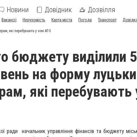
Новини
Довідник
Дозвілля
Вакансії
Нерухомість
Карта міста
Погода
Транспорт
Довідк
рам, які перебувають у зоні АТО
го бюджету виділили 
ивень на форму луцьк
ерам, які перебувають 
кої ради начальник управління фінансів та бюджету міськ