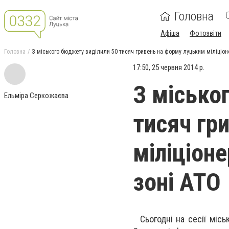
Головна
Афіша
Фотозвіти
Головна
З міського бюджету виділили 50 тисяч гривень на форму луцьким міліціоне
17:50, 25 червня 2014 р.
З місько
Ельміра Серкожаєва
тисяч гр
міліціон
зоні АТО
Сьогодні на сесії місь