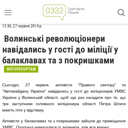
13:30, 27 червня 2014 р.
Волинські революціонери
навідались у гості до міліції у
балаклавах та з покришками
ФОТОРЕПОРТАЖ
Сьогодні, 27 червня, активісти "Правого сектору" та
"Автомайдану України" навідались у гості до міліціонерів УМВС
України у Волинській області, щоб ще раз нагадати про те, що
три заступники головного міліціонера області Петра Шпиги
мають піти у відстваку.
Активісти у балаклавах та з покришками зайшли до приміщення
УМВС. Охоронці намагалися їх зупинити, але все марно.