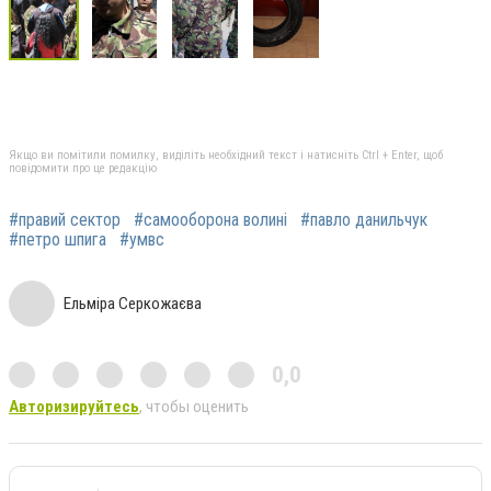
Якщо ви помітили помилку, виділіть необхідний текст і натисніть Ctrl + Enter, щоб
повідомити про це редакцію
#правий сектор
#самооборона волині
#павло данильчук
#петро шпига
#умвс
Ельміра Серкожаєва
0,0
Авторизируйтесь
, чтобы оценить