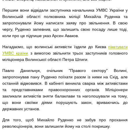
Першим вони відвідали заступника начальника УМВС України у
Волинській області полковника міліції Михайла Руденка та
запропонували йому написати заяву про звільнення. В свою
чергу, Руденко запевнив, що залишить свою посаду лише тоді,
коли про це підпише указ Арсен Аваков.
Нагадаємо, що волинські активісти їздили до Києва
пікетувати
УМВС країни
з вимогою звільнити трьох заступників головного
міліціонера Волинської області Петра Шпиги.
Павло Данильчук, очільник "Правого сектору" Волині,
запропонував пану Руденко поїхати разом із ними на Схід, але
останній відмовився. В кабінеті виникла сварка між активістами
та представниками правоохоронних органів. Міліціонери
закликали активістів зняти балаклави та наголошували на тому,
що вони своїми діями порушують закон, вриваючись до
державних установ.
Для того, щоб Михайло Руденко не забув про прохання
революціонерів, вони залишили йому на столі покришку.