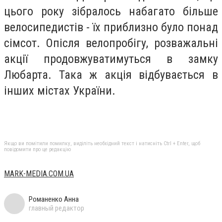
цього року зібралось набагато більше
велосипедистів - їх приблизно було понад
сімсот. Опісля велопробігу, розважальні
акції продовжуватимуться в замку
Любарта. Така ж акція відбувається в
інших містах України.
Якщо ви помітили помилку, виділіть необхідний текст і натисніть Ctrl + Enter, щоб
повідомити про це редакцію
МARK-MEDIA.COM.UA
Романенко Анна
главный редактор