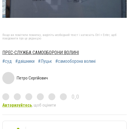
Якщо ви помітили помилку, виділіть необхідний текст і натисніть Ctrl + Enter, щоб
повідомити про це редакцію
ПРЕС-СЛУЖБА САМООБОРОНИ ВОЛИНІ
#суд
#даішники
#Луцьк
#самооборона волині
Петро Сергійович
0,0
Авторизуйтесь
, щоб оцінити