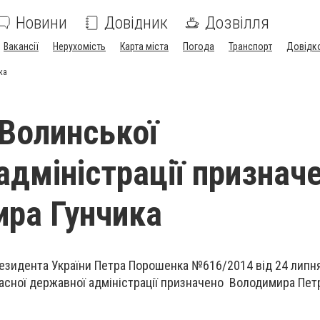
Новини
Довідник
Дозвілля
Вакансії
Нерухомість
Карта міста
Погода
Транспорт
Довідк
ка
Волинської
дміністрації признач
ра Гунчика
езидента України Петра Порошенка №616/2014 від 24 липня
асної державної адміністрації призначено Володимира Пет