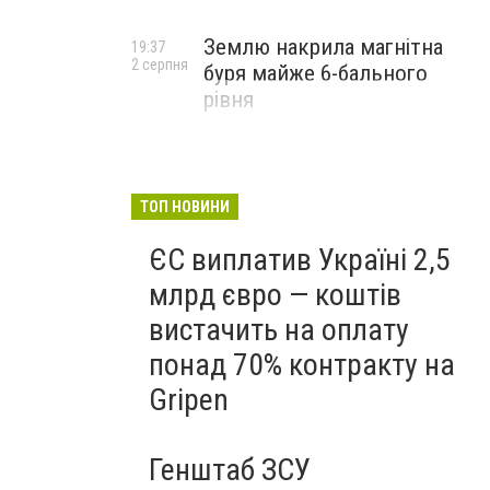
Землю накрила магнітна
19:37
2 серпня
буря майже 6-бального
рівня
ТОП НОВИНИ
ЄС виплатив Україні 2,5
млрд євро — коштів
вистачить на оплату
понад 70% контракту на
Gripen
Генштаб ЗСУ