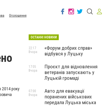
ова
Оголошення
ОСТАННІ НОВИНИ
«Форум добрих справ»
22:17
Вчора
відбувся у Луцьку
ено
Проєкт для відновлення
17:05
Вчора
ветеранів запускають у
Луцькій громаді
 2014 року
Авто для евакуації
07:00
ровича
Вчора
поранених військових
передала Луцька міська