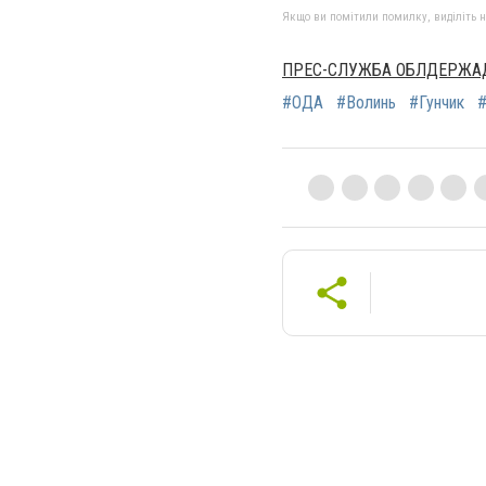
Якщо ви помітили помилку, виділіть нео
ПРЕС-СЛУЖБА ОБЛДЕРЖАД
#ОДА
#Волинь
#Гунчик
#