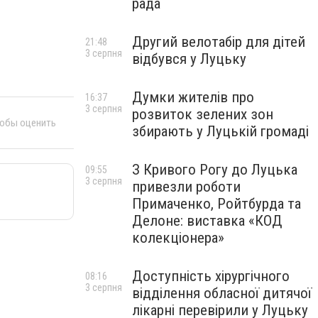
рада
Другий велотабір для дітей
21:48
3 серпня
відбувся у Луцьку
Думки жителів про
16:37
3 серпня
розвиток зелених зон
тобы оценить
збирають у Луцькій громаді
З Кривого Рогу до Луцька
09:55
3 серпня
привезли роботи
Примаченко, Ройтбурда та
Делоне: виставка «КОД
колекціонера»
Доступність хірургічного
08:16
3 серпня
відділення обласної дитячої
лікарні перевірили у Луцьку