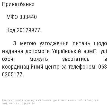
Приватбанк»
МФО 303440
Код 20129977.
З метою узгодження питань щодо
надання допомоги Українській армії, усі
охочі можуть звертатись в
координаційний центр за телефоном: 063
0205177.
Якщо ви помітили помилку, виділіть необхідний текст і натисніть Ctrl + Enter, щоб
повідомити про це редакцію