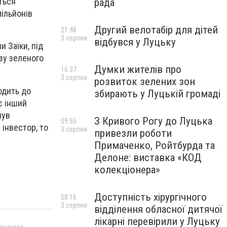
ться
рада
мільйонів
Другий велотабір для дітей
21:48
3 серпня
відбувся у Луцьку
 Заїки, під
зу зеленого
Думки жителів про
16:37
3 серпня
розвиток зелених зон
одить до
збирають у Луцькій громаді
є інший
нув
З Кривого Рогу до Луцька
09:55
 інвестор, то
3 серпня
привезли роботи
Примаченко, Ройтбурда та
Делоне: виставка «КОД
колекціонера»
Доступність хірургічного
08:16
3 серпня
відділення обласної дитячої
лікарні перевірили у Луцьку