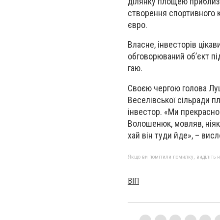
ділянку площею приблизн
створення спортивного к
євро.
Власне, інвесторів ціка
обговорюваний об’єкт пі
гаю.
Своєю чергою голова Луц
Веселівської сільради пл
інвестор. «Ми прекрасно 
Волошенюк, мовляв, ніяко
хай він туди йде», – вис
Якщо ви помітили помилку, виділіть нео
ВІП