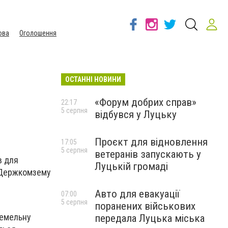
ова
Оголошення
ОСТАННІ НОВИНИ
«Форум добрих справ»
22:17
5 серпня
відбувся у Луцьку
Проєкт для відновлення
17:05
5 серпня
ветеранів запускають у
в для
Луцькій громаді
я Держкомзему
Авто для евакуації
07:00
5 серпня
поранених військових
земельну
передала Луцька міська