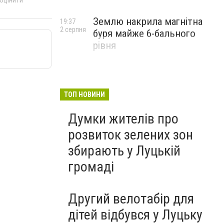
 оцінити
Землю накрила магнітна
19:37
2 серпня
буря майже 6-бального
рівня
ТОП НОВИНИ
Думки жителів про
розвиток зелених зон
збирають у Луцькій
громаді
Другий велотабір для
дітей відбувся у Луцьку