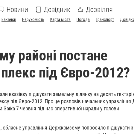
Новини
Довідник
Дозвілля
Вакансії
Нерухомість
Карта міста
Погода
Транспорт
Довідк
му районі постане
плекс під Євро-2012?
али вказівку підшукати земельну ділянку на десять гектарі
ексу під Євро-2012. Про це розповів начальник управлінн
 Заїка 7 червня під час оперативної наради у голови
ка, обласне управління Держкомзему попросило підшукати 