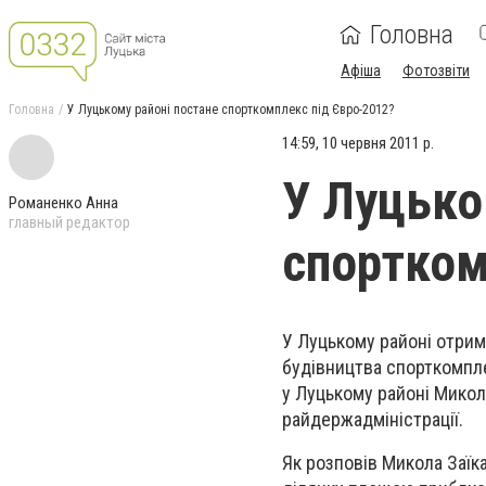
Головна
Афіша
Фотозвіти
Головна
У Луцькому районі постане спорткомплекс під Євро-2012?
14:59, 10 червня 2011 р.
У Луцько
Романенко Анна
главный редактор
спортком
У Луцькому районі отрим
будівництва спорткомпл
у Луцькому районі Микола
райдержадміністрації.
Як розповів Микола Заї