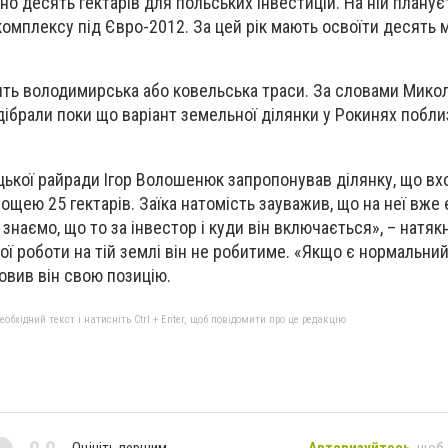
о десять гектарів для польських інвестицій. На ній планує
омплексу під Євро-2012. За цей рік мають освоїти десять 
вить володимирська або ковельська траси. За словами Миколи
дібрали поки що варіант земельної ділянки у Рокинях побли
ької райради Ігор Волошенюк запропонував ділянку, що вх
ощею 25 гектарів. Заїка натомість зауважив, що на неї вже 
знаємо, що то за інвестор і куди він включається», – натяк
ї роботи на тій землі він не робитиме. «Якщо є нормальний
ловив він свою позицію.
бхідний текст і натисніть Ctrl + Enter, щоб повідомити про це редакцію